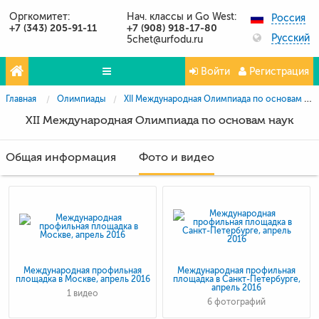
Оргкомитет:
Нач. классы и Go West:
Россия
+7 (343) 205-91-11
+7 (908) 918-17-80
Русский
5chet@urfodu.ru
Войти
Регистрация
Главная
Олимпиады
XII Международная Олимпиада по основам наук
Олимпиады
XII Международная Олимпиада по основам наук
Проекты
Общая информация
Фото и видео
Партнёры
Контакты
Фото и видео
Публикации о нас
Вопросы и ответы
Международная профильная
Международная профильная
площадка в Москве, апрель 2016
площадка в Санкт-Петербурге,
апрель 2016
1 видео
6 фотографий