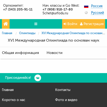
Оргкомитет:
Нач. классы и Go West:
Россия
+7 (343) 205-91-11
+7 (908) 918-17-80
Русский
5chet@urfodu.ru
Войти
Регистрация
Главная
Олимпиады
XVI Международная Олимпиада по основам наук
Олимпиады
XVI Международная Олимпиада по основам наук
Проекты
Общая информация
Новости
Партнёры
Контакты
Фото и видео
Присоединяйся!
Публикации о нас
Главная
Контакты
Вопросы и ответы
Коротко о нас
Фото и видео