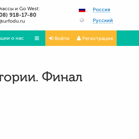
классы и Go West:
Россия
08) 918-17-80
Русский
@urfodu.ru
ции о нас
Войти
Регистрация
Вопросы и ответы
тории. Финал