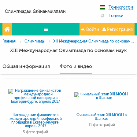
Тоҷикистон
Олимпиадаи байнанмиллали
Тоҷикӣ
Войти
Регистрация
Главная
Олимпиады
XIII Международная Олимпиада по основам наук
Олимпиада
XIII Международная Олимпиада по основам наук
Projeler
Общая информация
Фото и видео
Partners
Контакты
Фото и видео
Награждение финалистов
Финальный этап XIII МООН в
международной профильной
Шанхае
площадки в Екатеринбурге,
11 фотографий
апрель 2017
5 фотографий