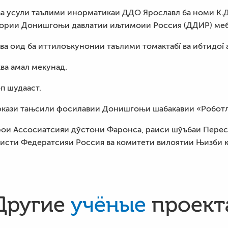
а усули таълими инорматикаи ДДО Ярославл ба номи К.
гории Донишгоњи давлатии иљтимоии Россия (ДДИР) ме
 оид ба иттилоъкунонии таълими томактабї ва ибтидої а
ва амал мекунад.
п шудааст.
ркази тањсили фосилавии Донишгоњи шабакавии «Робот
рои Ассосиатсияи дўстони Фаронса, раиси шўъбаи Перес
сти Федератсияи Россия ва комитети вилоятии Њизби
Другие
учёные
проект