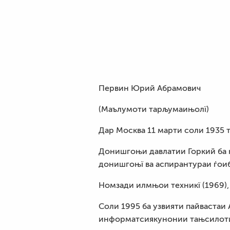
Первин Юрий Абрамович
(Маълумоти тарљумаињолї)
Дар Москва 11 марти соли 1935 
Донишгоњи давлатии Горкий ба 
донишгоњї ва аспирантураи ѓои
Номзади илмњои техникї (1969),
Соли 1995 ба узвияти пайваста
информатсиякунонии тањсилоти