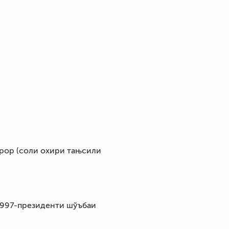
рор (соли охири тањсили
1997-президенти шўъбаи