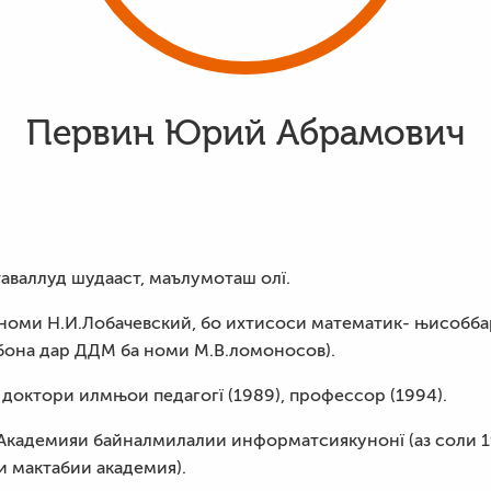
Первин Юрий Абрамович
таваллуд шудааст, маълумоташ олї.
номи Н.И.Лобачевский, бо ихтисоси математик- њисобба
бона дар ДДМ ба номи М.В.ломоносов).
 доктори илмњои педагогї (1989), профессор (1994).
и Академияи байналмилалии информатсиякунонї (аз соли 
 мактабии академия).