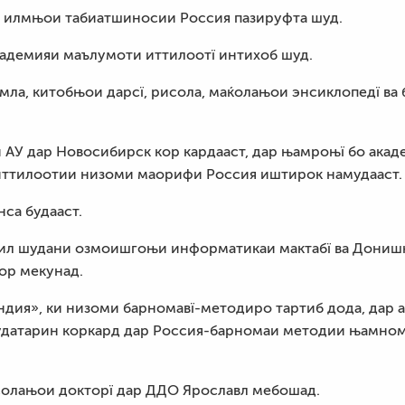
и илмњои табиатшиносии Россия пазируфта шуд.
кадемияи маълумоти иттилоотї интихоб шуд.
умла, китобњои дарсї, рисола, маќолањои энсиклопедї ва
 АУ дар Новосибирск кор кардааст, дар њамроњї бо акад
иттилоотии низоми маорифи Россия иштирок намудааст.
са будааст.
ашкил шудани озмоишгоњи информатикаи мактабї ва Дони
ор мекунад.
дия», ки низоми барномавї-методиро тартиб дода, дар 
удатарин коркард дар Россия-барномаи методии њамном
олањои докторї дар ДДО Ярославл мебошад.