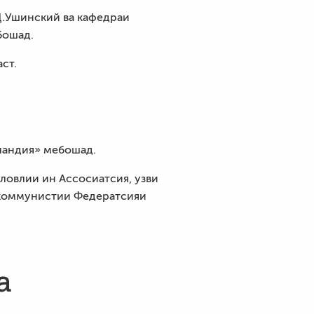
Д.Ушинский ва кафедраи
бошад.
ст.
ландия» мебошад.
ловлии ин Ассосиатсия, узви
 коммунистии Федератсияи
а