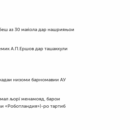
 беш аз 30 маќола дар нашрияњои
емик А.П.Ершов дар ташаккули
шкадаи низоми барномавии АУ
амал љорї менамояд, барои
и «Роботландия»)-ро тартиб