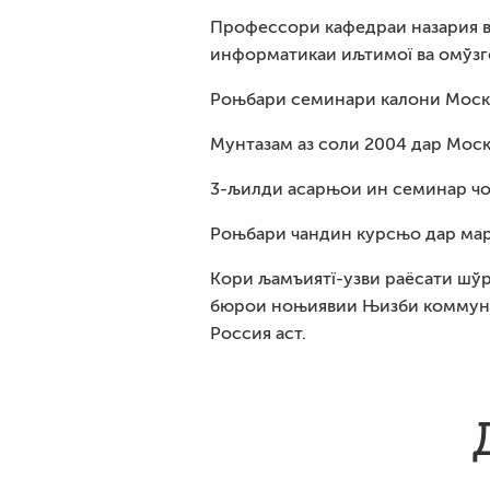
Профессори кафедраи назария в
информатикаи иљтимої ва омўз
Роњбари семинари калони Москва
Мунтазам аз соли 2004 дар Моск
3-љилди асарњои ин семинар чо
Роњбари чандин курсњо дар ма
Кори љамъиятї-узви раёсати шў
бюрои ноњиявии Њизби коммуни
Россия аст.