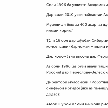
Соли 1996 ба узвияти Академия
Дар соли 2010 узви пайвастаи А
Муаллифи беш аз 400 асар, аз љ
илмии хориљї.
Тўли 16 сол дар шўъбаи Сибирии
консепсияи- барномаи миллии 
Дар коромўзии яксола дар Фарон
Аз соли 1986 (аз рўзи авали т
Россия) дар Переслове-Зелеск к
Директори муассисаи «Роботлан
синфњои ибтидої (яке аз пањнш
додаст.
Аъзои шўрои илмии њимояи рис