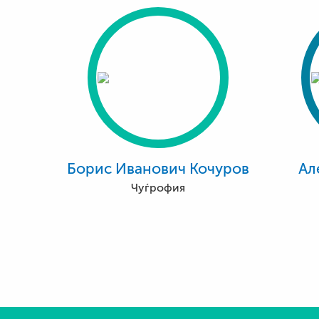
Борис Иванович Кочуров
Ал
Чуѓрофия