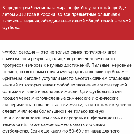
В преддверии Чемпионата мира по футболу, который пройдет
летом 2018 года в России, во все предметные олимпиады
включены задания, объединенные одной общей темой – темой
футбола.
Футбол сегодня — это не только самая популярная игра
с мячом, но и результат, олицетворение человеческого
прогресса и мировых научных достижений. Пыльные, неровные
поляны, по которым гоняли мяч «родоначальники футбола» —
британцы, сегодня уступили место многотысячным стадионам,
каждый из которых являет собой воплощение архитектурной
фантазии и гений инженерной мысли. Да и футбольный мяч
прошел через многочисленные химические и физические
эксперименты, пока не стал тем мячом, за которым ежедневно
следят миллионы болельщиков не только вживую,
но и с использованием самых передовых информационных
технологий. То же самое можно сказать и о самих
футболистах. Если еще каких-то 50-60 лет назад для того