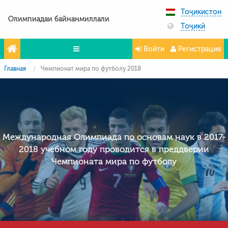
Тоҷикистон
Олимпиадаи байнанмиллали
Тоҷикӣ
Войти
Регистрация
Главная
Чемпионат мира по футболу 2018
Олимпиада
Projeler
Partners
Контакты
Международная Олимпиада по основам наук в 2017-
2018 учебном году проводится в преддверии
Фото и видео
Чемпионата мира по футболу