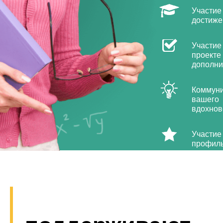
Участие
достиже
Участие
проекте
дополни
Коммуни
вашего
вдохнов
Участие
профил
площадо
образов
стран-у
опытом,
много н