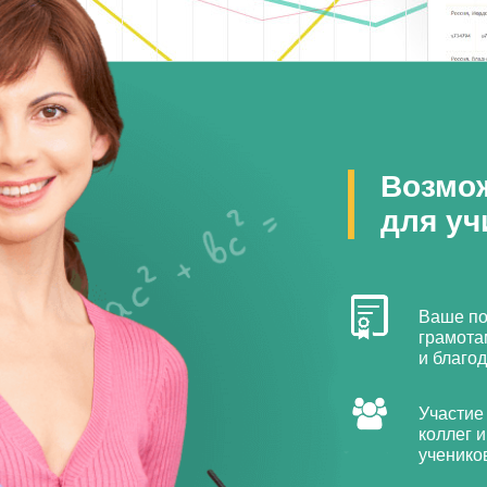
Возмо
для уч
Ваше по
грамота
и благо
Участие
коллег и
ученико