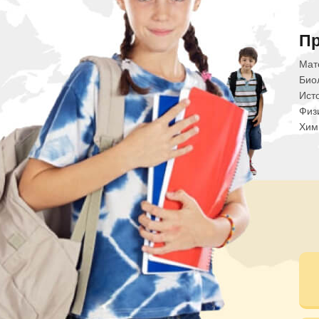
П
Мат
Био
Ист
Физ
Хим