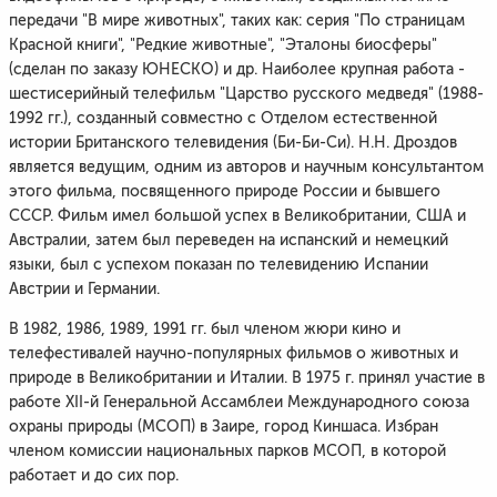
передачи "В мире животных", таких как: серия "По страницам
Красной книги", "Редкие животные", "Эталоны биосферы"
(сделан по заказу ЮНЕСКО) и др. Наиболее крупная работа -
шестисерийный телефильм "Царство русского медведя" (1988-
1992 гг.), созданный совместно с Отделом естественной
истории Британского телевидения (Би-Би-Си). Н.Н. Дроздов
является ведущим, одним из авторов и научным консультантом
этого фильма, посвященного природе России и бывшего
СССР. Фильм имел большой успех в Великобритании, США и
Австралии, затем был переведен на испанский и немецкий
языки, был с успехом показан по телевидению Испании
Австрии и Германии.
В 1982, 1986, 1989, 1991 гг. был членом жюри кино и
телефестивалей научно-популярных фильмов о животных и
природе в Великобритании и Италии. В 1975 г. принял участие в
работе ХII-й Генеральной Ассамблеи Международного союза
охраны природы (МСОП) в Заире, город Киншаса. Избран
членом комиссии национальных парков МСОП, в которой
работает и до сих пор.