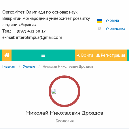
Оргкомітет Олімпіади по основах наук:
Відкритий міжнародний університет розвитку
Україна
людини «Україна»
Українська
(097) 431 30 17
Тел.:
e-mail: interolimpua@gmail.com
Войти
Регистрация
Главная
Учёные
Николай Николаевич Дроздов
Проекти
Партнери
Контакти
Фото и видео
Николай Николаевич Дроздов
Биология