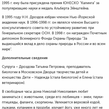
1995 г. ему была присуждена премия ЮНЕСКО "Калинга" за
популяризацию науки и медаль Альберта Эйнштейна.
В 1995 году Н.Н. Дроздов избран членом Нью-Йоркской
академии наук. В 1996-1998 гг. он являлся членом Высшего
консультативного совета по устойчивому развитию при
Генеральном секретаре ООН. В 1998 г. он награжден Почетным
дипломом Всемирного Фонда Охраны Природы "За
выдающийся вклад в дело охраны природы в России и во всем
мире".
Дополнительные сведения
Супруга – Дроздова Татьяна Петровна, преподаватель
биологии в Московском Дворце творчества детей и
юношества. Дети – Надежда (стала биологом) и Елена (стала
ветеринаром).
В свободные часы дома Николай Николаевич любит
заниматься с животными, среди его любимцев – змеи, пауки-
птицеяды, фаланги, скорпионы. Увлекается верховой ездой,
лыжами, купанием в проруби, изучает йогу, уже много лет не