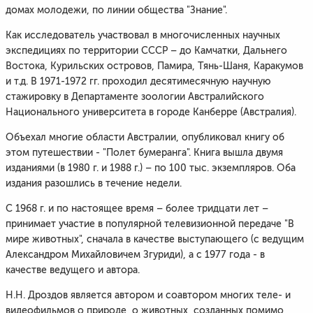
домах молодежи, по линии общества "Знание".
Как исследователь участвовал в многочисленных научных
экспедициях по территории СССР – до Камчатки, Дальнего
Востока, Курильских островов, Памира, Тянь-Шаня, Каракумов
и т.д. В 1971-1972 гг. проходил десятимесячную научную
стажировку в Департаменте зоологии Австралийского
Национального университета в городе Канберре (Австралия).
Объехал многие области Австралии, опубликовал книгу об
этом путешествии - "Полет бумеранга". Книга вышла двумя
изданиями (в 1980 г. и 1988 г.) – по 100 тыс. экземпляров. Оба
издания разошлись в течение недели.
С 1968 г. и по настоящее время – более тридцати лет –
принимает участие в популярной телевизионной передаче "В
мире животных", сначала в качестве выступающего (с ведущим
Александром Михайловичем Згуриди), а с 1977 года - в
качестве ведущего и автора.
Н.Н. Дроздов является автором и соавтором многих теле- и
видеофильмов о природе, о животных, созданных помимо