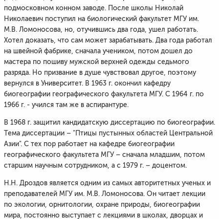
подмосковном конном заводе. После школы Николай
Николаевич поступил на биологический факультет МГУ им.
М.В. Ломоносова, но, отучившись два года, ушел работать.
Хотел доказать, что сам может зарабатывать. Два года работал
на швейной фабрике, сначала учеником, потом дошел до
мастера по пошиву мужской верхней одежды седьмого
разряда. Но призвание в душе чувствовал другое, поэтому
вернулся в Университет. В 1963 г. окончил кафедру
биогеографии географического факультета МГУ. С 1964 г. по
1966 г. - учился там же в аспирантуре.
В 1968 г. защитил кандидатскую диссертацию по биогеографии.
Тема диссертации – "Птицы пустынных областей Центральной
Азии". С тех пор работает на кафедре биогеографии
географического факультета МГУ – сначала младшим, потом
старшим научным сотрудником, а с 1979 г. – доцентом.
Н.Н. Дроздов является одним из самых авторитетных ученых и
преподавателей МГУ им. М.В. Ломоносова. Он читает лекции
по экологии, орнитологии, охране природы, биогеографии
мира, постоянно выступает с лекциями в школах, дворцах и