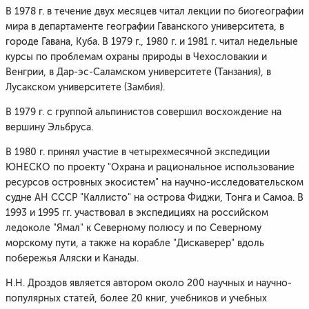
В 1978 г. в течение двух месяцев читал лекции по биогеографии
мира в департаменте географии Гаванского университета, в
городе Гавана, Куба. В 1979 г., 1980 г. и 1981 г. читал недельные
курсы по проблемам охраны природы в Чехословакии и
Венгрии, в Дар-эс-Саламском университете (Танзания), в
Лусакском университете (Замбия).
В 1979 г. с группой альпинистов совершил восхождение на
вершину Эльбруса.
В 1980 г. принял участие в четырехмесячной экспедиции
ЮНЕСКО по проекту "Охрана и рациональное использование
ресурсов островных экосистем" на научно-исследовательском
судне АН СССР "Каллисто" на острова Фиджи, Тонга и Самоа. В
1993 и 1995 гг. участвовал в экспедициях на российском
ледоколе "Ямал" к Северному полюсу и по Северному
морскому пути, а также на корабле "Дискаверер" вдоль
побережья Аляски и Канады.
Н.Н. Дроздов является автором около 200 научных и научно-
популярных статей, более 20 книг, учебников и учебных