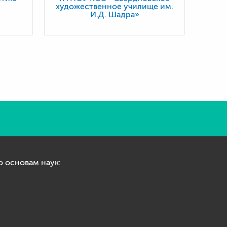
художественное училище им.
И.Д. Шадра»
 основам наук: