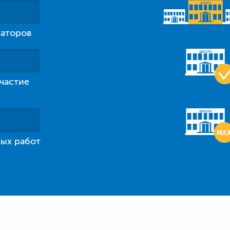
аторов
участие
ых работ