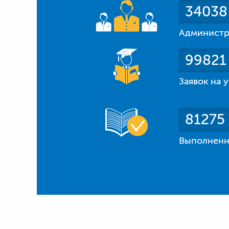
34038
Администр
99821
Заявок на 
81275
Выполненн