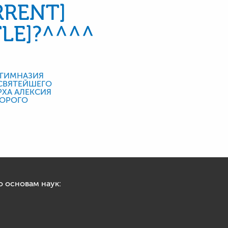
RENT]
LE]?^^^^
 основам наук: