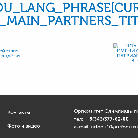
DU_LANG_PHRASE[CUR
_MAIN_PARTNERS_TIT
Оргкомитет Олимпиады по
Контакты
8(343)377-62-88
тел:
Фото и видео
e-mail: urfodu10@urfodu.ru