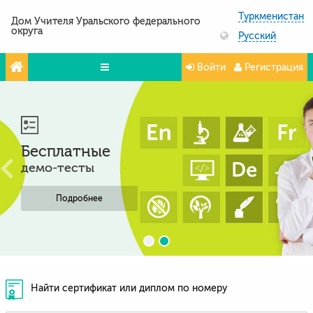
Туркменистан
Дом Учителя Уральского федерального
округа
Русский
Войти
Регистрация
Олимпиады
Проекты
Бесплатные
Партнёры
демо-тесты
Контакты
Подробнее
Фото и видео
Найти сертификат или диплом по номеру