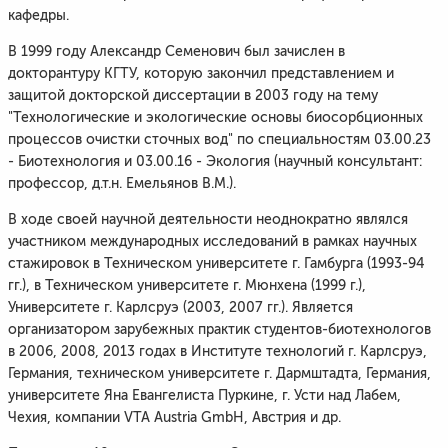
кафедры.
В 1999 году Александр Семенович был зачислен в
докторантуру КГТУ, которую закончил представлением и
защитой докторской диссертации в 2003 году на тему
"Технологические и экологические основы биосорбционных
процессов очистки сточных вод" по специальностям 03.00.23
- Биотехнология и 03.00.16 - Экология (научный консультант:
профессор, д.т.н. Емельянов В.М.).
В ходе своей научной деятельности неоднократно являлся
участником международных исследований в рамках научных
стажировок в Техническом университете г. Гамбурга (1993-94
гг.), в Техническом университете г. Мюнхена (1999 г.),
Университете г. Карлсруэ (2003, 2007 гг.). Является
организатором зарубежных практик студентов-биотехнологов
в 2006, 2008, 2013 годах в Институте технологий г. Карлсруэ,
Германия, техническом университете г. Дармштадта, Германия,
университете Яна Евангелиста Пуркине, г. Усти над Лабем,
Чехия, компании VTA Austria GmbH, Австрия и др.