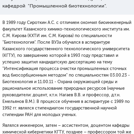
кафедрой "Промышленной биотехнологии".
В 1989 году Сироткин А.С. с отличием окончил биоинженерный
факультет Казанского химико-технологического института им.
С.М. Кирова (КХТИ им. С.М. Кирова) по специальности
"Биотехнология". После ВУЗа обучался в аспирантуре
Казанского государственного технологического университета
(КГТУ), по завершению которой в 1993 году представил и
успешно защитил кандидатскую диссертацию на тему
"Интенсификация процесса очистки промышленных сточных
вод биосорбционным методом" по специальностям 03.00.23 -
Биотехнология и 11.00.11 - Охрана окружающей среды и
рациональное использование природных ресурсов (научные
руководители: доцент, к.т.н. Нагаев В.В. и профессор, д.т.н.
Емельянов В.М.). В процессе обучения в аспирантуре с 1989 по
1992 гг. являлся стипендиатом государственной научной
стипендии РАН для молодых ученых.
Являлся инженером, затем – ассистентом, доцентом кафедры
химической кибернетики КГТУ, позднее – профессором той же