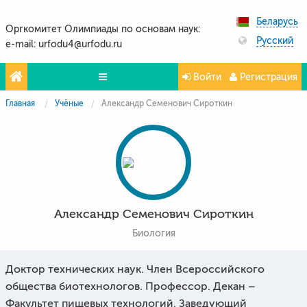
Беларусь
Оргкомитет Олимпиады по основам наук:
Русский
e-mail: urfodu4@urfodu.ru
Войти
Регистрация
Главная
Учёные
Александр Семенович Сироткин
Олимпиады
Проекты
Партнёры
Контакты
Александр Семенович Сироткин
Фото и видео
Биология
Доктор технических наук. Член Всероссийского
общества биотехнологов. Профессор. Декан –
Факультет пищевых технологий. Заведующий