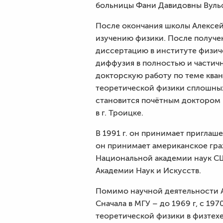
больницы Фани Давидовны Вуль
После окончания школы Алексей А
изучению физики. После получен
диссертацию в институте физиче
диффузия в полностью и частичн
докторскую работу по теме кван
теоретической физики сплошных
становится почётным доктором в
в г. Троицке.
В 1991 г. он принимает приглаш
он принимает американское гра
Национальной академии наук СШ
Академии Наук и Искусств.
Помимо научной деятельности А
Сначала в МГУ – до 1969 г, с 197
теоретической физики в физтехе