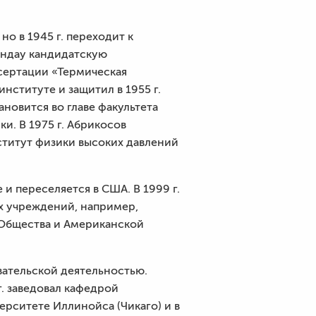
но в 1945 г. переходит к
андау кандидатскую
ссертации «Термическая
нституте и защитил в 1955 г.
ановится во главе факультета
. В 1975 г. Абрикосов
нститут физики высоких давлений
и переселяется в США. В 1999 г.
х учреждений, например,
 Общества и Американской
вательской деятельностью.
гг. заведовал кафедрой
ерситете Иллинойса (Чикаго) и в