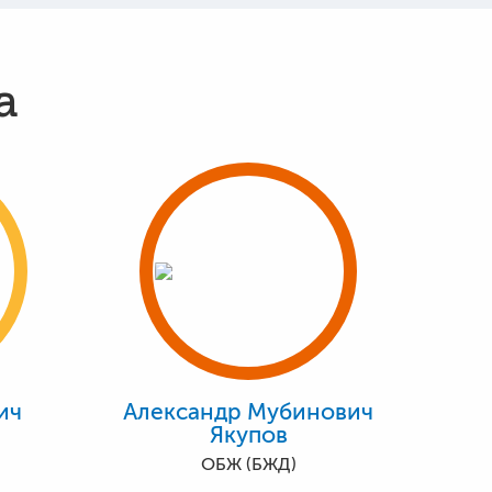
а
ич
Александр Мубинович
Якупов
ОБЖ (БЖД)