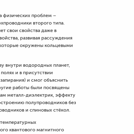
а физических проблем –
рхпроводники второго типа.
ет свои свойства даже в
свойства, развивая рассуждения
, которые окружены кольцевыми
зу внутри водородных планет,
полях и в присутствии
запирания) и смог объяснить
Другие работы были посвящены
дам металл-диэлектрик, эффекту
построению полупроводников без
оводников и спиновых стёкол.
отемпературных
ного квантового магнитного