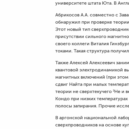
университете штата Юта. В Англ
Абрикосов А.А. совместно с За
обнаружил при проверке теории
Этот новый тип сверхпроводнико
присутствии сильного магнитного
своего коллеги Виталия Гинзбу
токами. Такая структура получи
Также Алексей Алексеевич зани
квантовой электродинамикой вы
магнитных включений (при этом
сдвиг Найта при малых темпера
теории не сверхтекучего ³He и 
Кондо при низких температурах
полосы запирания. Прочие иссл
В аргонской национальной лабо
сверхпроводников на основе куп