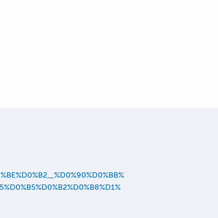
%D0%BE%D0%B2,_%D0%90%D0%BB%
5%D0%B5%D0%B2%D0%B8%D1%