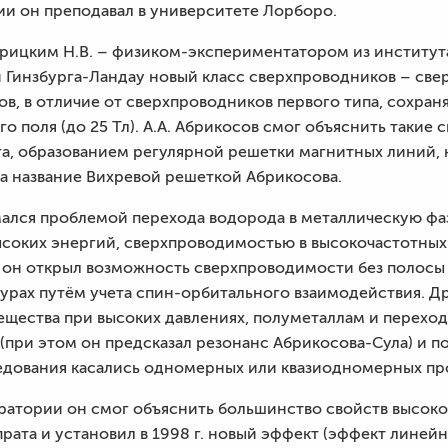
ии он преподавал в университете Лорборо.
варицким Н.В. – физиком-экспериментатором из институт
 Гинзбурга-Ландау новый класс сверхпроводников – све
в, в отличие от сверхпроводников первого типа, сохраня
 поля (до 25 Тл). А.А. Абрикосов смог объяснить такие 
рга, образованием регулярной решетки магнитных линий
ла название Вихревой решеткой Абрикосова.
мался проблемой перехода водорода в металлическую фа
соких энергий, сверхпроводимостью в высокочастотных 
 он открыл возможность сверхпроводимости без полосы 
турах путём учета спин-орбитального взаимодействия. 
вещества при высоких давлениях, полуметаллам и перехо
 (при этом он предсказал резонанс Абрикосова-Сула) и 
едования касались одномерных или квазиодномерных пр
ратории он смог объяснить большинство свойств высок
рата и установил в 1998 г. новый эффект (эффект линей