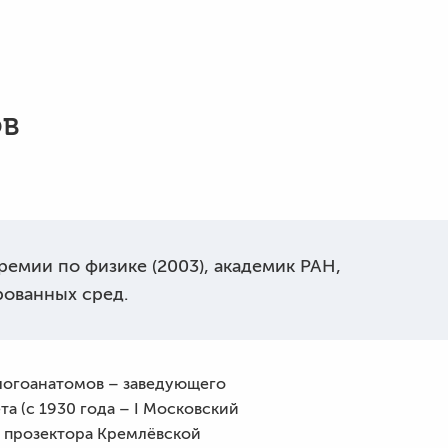
ов
емии по физике (2003), академик РАН,
рованных сред.
ологоанатомов – заведующего
 (с 1930 года – I Московский
, прозектора Кремлёвской