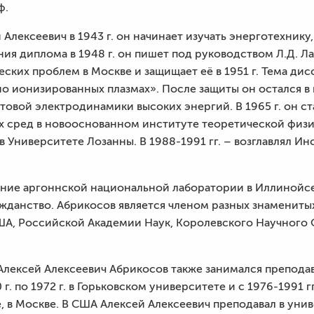
ф.
лексеевич в 1943 г. он начинает изучать энерготехнику, 
ия диплома в 1948 г. он пишет под руководством Л.Д. Л
ских проблем в Москве и защищает её в 1951 г. Тема ди
о ионизированных плазмах». После защиты он остался в и
товой электродинамики высоких энергий. В 1965 г. он ст
 сред в новооснованном институте теоретической физики
 Университете Лозанны. В 1988-1991 гг. – возглавлял И
ение аргоннской национальной лаборатории в Иллинойсе 
жданство. Абрикосов является членом разных знамениты
А, Российской Академии Наук, Королевского Научного
лексей Алексеевич Абрикосов также занимался препода
0 г. по 1972 г. в Горьковском университете и с 1976-1991 
, в Москве. В США Алексей Алексеевич преподавал в унив