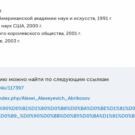
г.
мериканской академии наук и искусств, 1991 г.
наук США, 2000 г.
о королевского общества, 2001 г.
, 2003 г.
ию можно найти по следующим ссылкам
wiki/117397
index.php/Alexei_Alexeyevich_Abrikosov
iki/%D0%90%D0%B1%D1%80%D0%B8%D0%BA%D0%BE%D1%81
%D0%B9_%D0%90%D0%BB%D0%B5%D0%BA%D1%81%D0%B