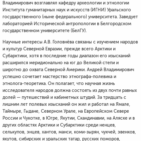
Владимирович возглавлял кафедру археологии и этнологии
Института гуманитарных наук и искусств (ИГНИ) Уральского
государственного (ныне федерального) университета. Заведует
лабораторией Исторической антропологии в Белгородском
государственном университете (БелГУ).
Научные интересы А.В. Головнёва связаны с изучением народов
и культур Северной Евразии, прежде всего Арктики и
Субарктики, хотя в последние годы диапазон его изысканий
расширился меридионально на юг до Великой степи и
широтно до охвата Северной Америки. Андрей Владимирович
успешно сочетает мастерство этнографа-полевика и
этнолога-теоретика. Он полагает, что научная жизнь
исследователя народов должна состоять из двух почти равных
долей — путешествий и кабинетных штудий. За тридцать с
лишним лет полевых изысканий он жил и работал на Ямале,
Таймыре, Гыдане, Северном Урале, на Европейском Севере
России и Чукотке, в Югре, Якутии, Скандинавии, на Аляске и в
других областях Арктики и Субарктики среди ненцев,
селькупов, энцев, хантов, манси, коми-зырян, чукчей, эвенков,
якутов, сибирских и уральских татар, русских поморов,