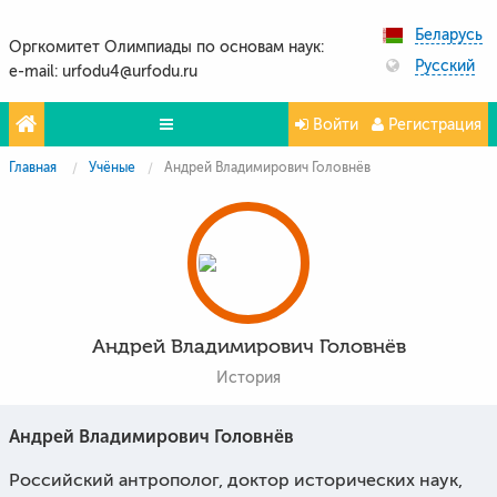
Беларусь
Оргкомитет Олимпиады по основам наук:
Русский
e-mail: urfodu4@urfodu.ru
Войти
Регистрация
Главная
Учёные
Андрей Владимирович Головнёв
Олимпиады
Проекты
Партнёры
Контакты
Андрей Владимирович Головнёв
Фото и видео
История
Андрей Владимирович Головнёв
Российский антрополог, доктор исторических наук,