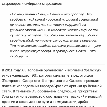
староверов и сибирских старожилов.
«Почему именно Север? Север — это простор. Это
свобода от той самой короткой и прочной социальной
пуповины, которая нас монтирует в муравейник
урбанизованной жизни. И на севере человек виднее как
существо, которое способно властвовать над собой и
своей судьбой, принимать самостоятельные решения.
Там не выживают слабые, там сами условия жизни — уже
вызов. Люди живут всегда на грани риска. Север — это
свобода…»
В 2011 году А.В. Головнёв организовал и возглавил Уральскую
этноэкспедицию (ЭЭ), которая силами четырех отрядов
(Полярного, Северного, Центрального и Южного) проводит
полевые исследования народов Урала от Арктики до Великой
степи. В тематике ЭЭ обозначены следующие приоритеты:
Урал как этноперекресток, соотношение традиций и новаций,
древние и современные пути и коммуникации, дрейф