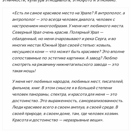
этничности, культура этнодиалога, этнофото и этнокино.
«Есть ли самое красивое место на Урале? Я антрополог, а
антрополог — это всегда человек диалога, человек с
настроением многообразия. У меня нет любимого места.
Северный Урал очень красив. Полярный Урал —
обалденный, но меня очаровывают и река Серга, и во
многих местах Южный Урал своей степью: ковыль,
несущиеся кони — что может быть красивее? Это вполне
сопоставимые по эстетике картинки. А завод? Люблю
смотреть на ржавчину нижнетагильского завода — это
такая мощь!
У меня нет любимых народов, любимых мест, писателей,
фильмов, книг. В этом смысле я в большей степени
человек панорамы, спектра, и красота для меня — это
достоинство. Это выраженность, самореализованность.
Люди красивее всего в своем амплуа, в своей среде. В
своей природе, в своем доме, там, где человек хозяин.
Красота и достоинство — неразрывные вещи».