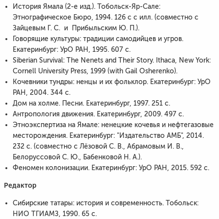
История Ямала (2-е изд.). Тобольск-Яр-Сале:
Этнографическое Бюро, 1994. 126 с с илл. (совместно с
Зайцевым Г. С. и Прибыльским Ю. П.).
Говорящие культуры: традиции самодийцев и угров.
Екатеринбург: УрО РАН, 1995. 607 с.
Siberian Survival: The Nenets and Their Story. Ithaca, New York:
Cornell University Press, 1999 (with Gail Osherenko).
Кочевники тундры: ненцы и их фольклор. Екатеринбург: УрО
РАН, 2004. 344 с.
Дом на холме. Песни. Екатеринбург, 1997. 251 с.
Антропология движения. Екатеринбург, 2009. 497 с.
Этноэкспертиза на Ямале: ненецкие кочевья и нефтегазовые
месторождения. Екатеринбург: "Издательство АМБ", 2014.
232 с. (совместно с Лёзовой С. В., Абрамовым И. В.,
Белоруссовой С. Ю., Бабенковой Н. А.).
Феномен колонизации. Екатеринбург: УрО РАН, 2015. 592 с.
Редактор
Сибирские татары: история и современность. Тобольск:
НИО ТГИАМЗ, 1990. 65 с.