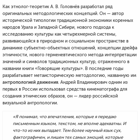
Как этнолог-теоретик А. В. Головнёв разработал ряд
оригинальных методологических концепций. Он — автор
исторической типологии традиционной экономики коренных
народов Урала и Западной Сибири, нового подхода к
исследованию культуры как четырехмерной системы,
развивающейся в природном и социальном пространстве в
динамике субъектно-объектных отношений, концепции дрейфа
этничности, нового герменевтического метода интерпретации
значений и символов традиционных культур, отраженного в
названии книги «Говорящие культуры». В последние годы
разрабатывает метаисторическую методологию, названную им
антропологией движения
. Андрей Владимирович одним из
первых в России использовал средства кинематографа для
создания этнических образов, он — лидер российской
визуальной антропологии.
«Я понимал, что впечатления, которые я передаю
письменным языком, текстом, не вполне адекватны. И
что-то из них выпадает. Тем более научный язык сух,
фактографичен, и лишен тех самых эмоций, которые