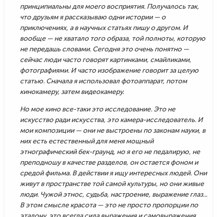
принципиальны для моего восприятия. Получалось так,
что друзьям я рассказываю одни истории — о
приключениях, а в научных статьях пишу о другом. И
вообще — не хватало того образа, той полноты, которую
не передашь словами. Сегодня это очень понятно —
сейчас люди часто говорят картинками, смайликами,
фотографиями. И часто изображение говорит за целую
статью. Сначала я использовал фотоаппарат, потом
кинокамеру, затем видеокамеру.
Но мое кино все-таки это исследование. Это не
искусство ради искусства, это камера-исследователь. И
мои композиции — они не выстроены по законам науки, в
них есть естественный для меня мощный
этнографический бек-граунд, но я его не педалирую, не
преподношу в качестве разделов, он остается фоном и
средой фильма. В действии я ищу интересных людей. Они
живут в пространстве той самой культуры, но они живые
люди. Чужой этнос, судьба, настроение, выражение глаз...
В этом смысле красота — это не просто пропорции по
эталону, это всегда сила выражения и самовыражения.