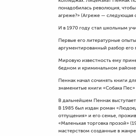
колледжах. Лицензиат Пеннак по
понадобилась революция, чтобы 
агреже?» (Агреже — следующая 
И в 1970 году стал школьным уч
Первые его литературные опыты
аргументированный разбор его 
Мировую известность ему прине
бедном и криминальном районе 
Пеннак начал сочинять книги дл
знаменитые книги «Собака Пес» (
В дальнейшем Пеннак выступает 
В 1985 был издан роман «Людое
отпущения» и его семье, прожив
«Маленькая торговка прозой» (1
мастерством созданные в жанре