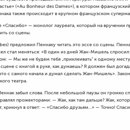
стье» («Au Bonheur des Dames»), в котором французский
ннака также происходит в крупном французском суперма
е «Спасибо» — монолог лауреата, который на вручении п
ить со сцены.
bes) предложил Пеннаку читать это эссе со сцены. Пенна
ел стал меняться: «В один из дней Жан-Мишель спросил:
том: — Мы же не будем тебя „приклеивать“ к одному мест
сцене с книгой в руке, как думаешь? Я должен был догадат
р, что с самого начала и думал сделать Жан-Мишель». Зако
кого театра.
Пеннак забыл слова. После небольшой паузы он громко с
равлял прожекторами: — Жак, как там дальше? Жак, котор
, крикнул в ответ: — «Спасибо друзьям…» — Точно! Спаси