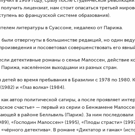
лучил в 1969 году, сразу после студенческой революции.
получить лицензиат, нам стоит опасаться третьей миров
ступень во французской системе образования).
ителем литературы в Суассоне, недалеко от Парижа.
 были отвергнуты в большинстве редакций, но один вед
произведения и посоветовал совершенствовать его явны
сли детективные романы о семье Малоссен, действие ко
Парижа, населённом выходцами из разных стран.
я детей во время пребывания в Бразилии c 1978 по 1980. 
1982) и «Глаз волка» (1984).
как автор политической сатиры, а после проявляет интер
дское счастье» — первый из серии о Бенжамене Малосс
ающей в районе Белльвиль (Париж). За ним последовали 
989), «Господин Малоссен» (1995), «Плоды страсти» (199
 «чёрного детектива». В романе «Диктатор и гамак» (ис