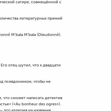
тической сатире, совмещённой с
 количества литературных премий
nné M’bala M’bala (Dieudonné).
Его отец шутил, что к двадцати
 под псевдонимом, чтобы не
, что сможет написать детектив
стье» («Au bonheur des ogres»).
— это аллюзия на название