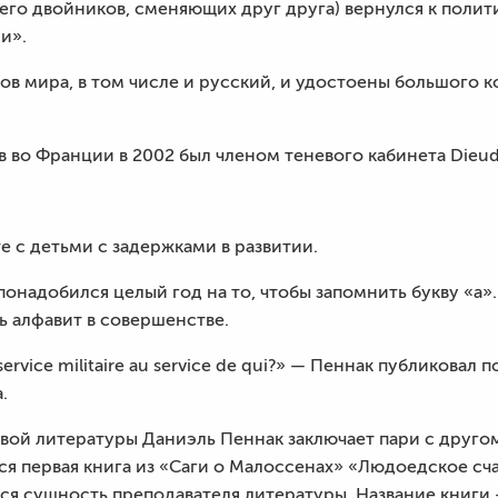
его двойников, сменяющих друг друга) вернулся к поли
и».
ков мира, в том числе и русский, и удостоены большого
 во Франции в 2002 был членом теневого кабинета Dieudo
е с детьми с задержками в развитии.
онадобился целый год на то, чтобы запомнить букву «а». 
ь алфавит в совершенстве.
rvice militaire au service de qui?» — Пеннак публиковал
.
вой литературы Даниэль Пеннак заключает пари с другом
ся первая книга из «Саги о Малоссенах» «Людоедское сча
ся сущность преподавателя литературы. Название книги 