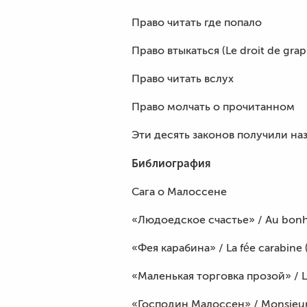
Право читать где попало
Право втыкаться (Le droit de grapp
Право читать вслух
Право молчать о прочитанном
Эти десять законов получили на
Библиография
Сага о Малоссене
«Людоедское счастье» / Au bonhe
«Фея карабина» / La fée carabine 
«Маленькая торговка прозой» / L
«Господин Малоссен» / Monsieur