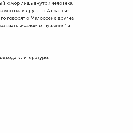
ный юмор лишь внутри человека,
самого или другого. А счастье
асто говорят о Малоссене другие
азывать „козлом отпущения“ и
одхода к литературе: