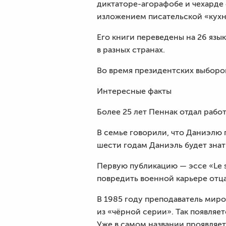
диктаторе-агорафобе и чехарде 
изложением писательской «кухн
Его книги переведены на 26 язы
в разных странах.
Во время президентских выборов
Интересные факты
Более 25 лет Пеннак отдал работ
В семье говорили, что Даниэлю п
шести годам Даниэль будет знат
Первую публикацию — эссе «Le se
повредить военной карьере отца
В 1985 году преподаватель миро
из «чёрной серии». Так появляет
Уже в самом названии проявляет