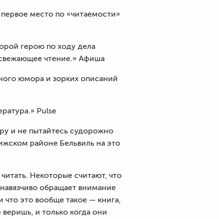
л первое место по «читаемости»
торой герою по ходу дела
освежающее чтение.» Афиша
рного юмора и зорких описаний
ратура.» Pulse
ору и не пытайтесь судорожно
рижском районе Бельвиль на это
читать. Некоторые считают, что
ненавязчиво обращает внимание
и что это вообще такое — книга,
е веришь, и только когда они