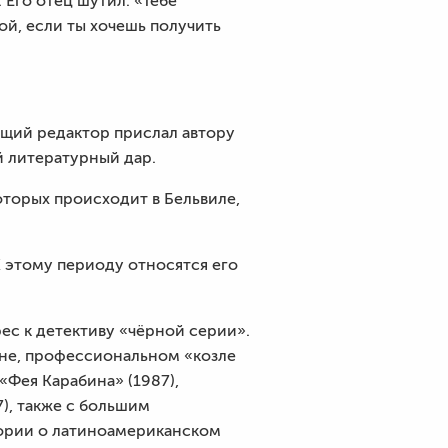
 Его отец шутил: «Тебе
ой, если ты хочешь получить
ущий редактор прислал автору
й литературный дар.
торых происходит в Бельвиле,
К этому периоду относятся его
ес к детективу «чёрной серии».
ене, профессиональном «козле
«Фея Карабина» (1987),
7), также с большим
тории о латиноамериканском