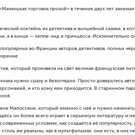
Маленькая торговка прозой» в течение двух лет занима
ческий коктейль из детектива и волшебной сказки, в ко
ки, а в конце — хеппи-энд и принцесса. Исключительно 
 популярных во Франции авторов детективов, полных чё
озрение
ив, который произвела на свет великая французская лите
ннака нужно сразу и безоглядно. Просто доверьтесь авт
персонажей, и кто кому кем приходится. В старинном па
book
мене Малоссене, который именно с неё и нужно начинать 
 здесь он более всего играет в серьезную литературу и 
в современных условиях, как создаётся её популярность, 
столь же реальны, как в мультфильмах: они есть, в них н