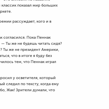
 классик показал мир больших
ркете.
ремии рассуждает, кого и в
к согласился. Пока Пеннак
 — Ты же не будешь читать сидя?
у? Ты же не президент Америки,
ься, что в итоге я буду без
нчилось тем, что Пеннак играл
просил у осветителя, который
ый следил по тексту, когда ему
бо, Жак! Зрители думали, что