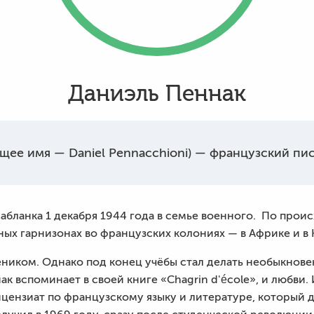
Даниэль Пеннак
ящее имя — Daniel Pennacchioni) — французский пис
сабланка 1 декабря 1944 года в семье военного. По про
ных гарнизонах во французских колониях — в Африке и в
еником. Однако под конец учёбы стал делать необыкнов
к вспоминает в своей книге «Chagrin d'école», и любви.
лицензиат по французскому языку и литературе, который 