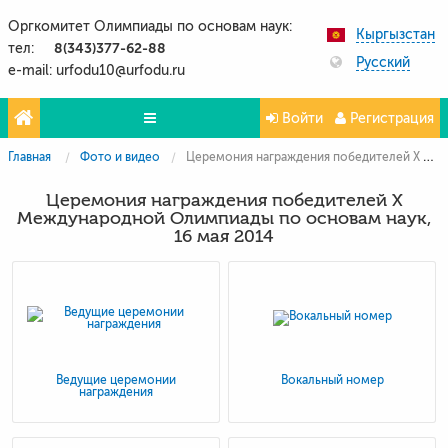
Оргкомитет Олимпиады по основам наук:
Кыргызстан
8(343)377-62-88
тел:
Русский
e-mail: urfodu10@urfodu.ru
Войти
Регистрация
Главная
Фото и видео
Церемония награждения победителей X Международной Олимпиады по основам наук, 16 мая 2014
Олимпиады
Церемония награждения победителей X
Проекты
Международной Олимпиады по основам наук,
16 мая 2014
Партнёры
Контакты
Фото и видео
Ведущие церемонии
Вокальный номер
награждения