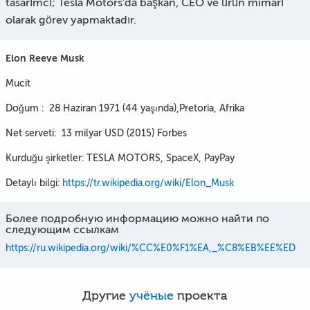
tasarımcı; Tesla Motors’da başkan, CEO ve ürün mimarı
olarak görev yapmaktadır.
Elon Reeve Musk
Mucit
Doğum : 28 Haziran 1971 (44 yaşında),Pretoria, Afrika
Net serveti: 13 milyar USD (2015) Forbes
Kurduğu şirketler: TESLA MOTORS, SpaceX, PayPay
Detaylı bilgi:
https://tr.wikipedia.org/wiki/Elon_Musk
Более подробную информацию можно найти по
следующим ссылкам
https://ru.wikipedia.org/wiki/%CC%E0%F1%EA,_%C8%EB%EE%ED
Другие
учёные
проекта