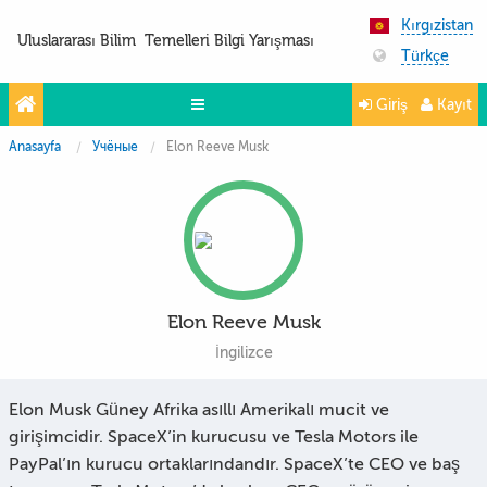
Kırgızistan
Uluslararası Bilim Temelleri Bilgi Yarışması
Türkçe
Giriş
Kayıt
Anasayfa
Учёные
Elon Reeve Musk
Yarışmalar
Projeler
Partnerler
İletişim
Elon Reeve Musk
FoTo&ViDeo
İngilizce
Elon Musk Güney Afrika asıllı Amerikalı mucit ve
girişimcidir. SpaceX’in kurucusu ve Tesla Motors ile
PayPal’ın kurucu ortaklarındandır. SpaceX’te CEO ve baş