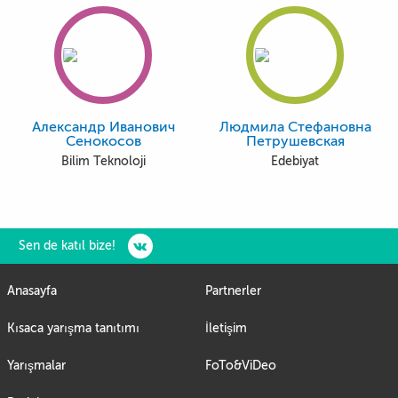
Александр Иванович
Людмила Стефановна
Сенокосов
Петрушевская
Bilim Teknoloji
Edebiyat
Sen de katıl bize!
Anasayfa
Partnerler
Kısaca yarışma tanıtımı
İletişim
Yarışmalar
FoTo&ViDeo