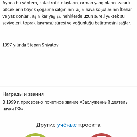
Ayrıca bu yöntem, katastrofik olayların, orman yangınların, zararlı
böceklerin büyük çoğalma salgınının, aşırı hava koşullarının (bahar
ve yaz donları, aşırı kar yağışı, nehirlerde uzun süreli yüksek su
seviyeleri, toprak kayması) süresi ve yoğunluğu belirtmesini sağlar.
1997 yılında Stepan Shiyatov,
Награды и звания
В 1999 г. присвоено почетное звание «Заслуженный деятель
науки РФ».
Другие
учёные
проекта