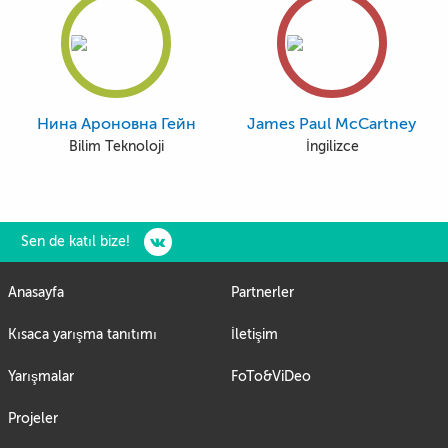
Нина Ароновна Гейн
James Paul McCartney
Bilim Teknoloji
İngilizce
Sen de katıl bize!
Anasayfa
Partnerler
Kısaca yarışma tanıtımı
İletişim
Yarışmalar
FoTo&ViDeo
Projeler