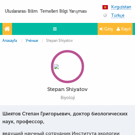
Kırgızistan
Uluslararası Bilim Temelleri Bilgi Yarışması
Türkçe
Giriş
Kayıt
Anasayfa
Учёные
Stepan Shiyatov
Yarışmalar
Projeler
Partnerler
İletişim
Stepan Shiyatov
FoTo&ViDeo
Biyoloji
Шиятов Степан Григорьевич, доктор биологических
наук, профессор,
ведущий научный сотрудник Института экологии