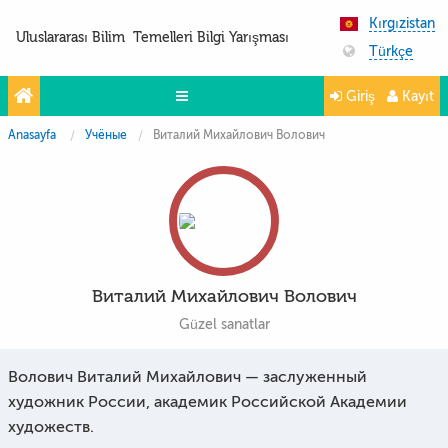
Kırgızistan
Uluslararası Bilim Temelleri Bilgi Yarışması
Türkçe
Giriş
Kayıt
Anasayfa
Учёные
Виталий Михайлович Волович
Yarışmalar
Projeler
Partnerler
İletişim
Виталий Михайлович Волович
FoTo&ViDeo
Güzel sanatlar
Волович Виталий Михайлович — заслуженный
художник России, академик Российской Академии
художеств.