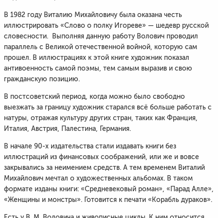
В 1982 году Виталию Михайловичу была оказана честь
иллюстрировать «Слово о полку Игореве» — шедевр русской
словесности. Выполняя данную работу Волович проводил
параллель с Великой отечественной войной, которую сам
прошел. В иллюстрациях к этой книге художник показал
антивоенность самой поэмы, тем самым выразив и свою
гражданскую позицию.
В постсоветский период, когда можно было свободно
выезжать за границу художник старался всё больше работать с
натуры, отражая культуру других стран, таких как Франция,
Италия, Австрия, Палестина, Германия.
В начале 90-х издательства стали издавать книги без
иллюстраций из финансовых соображений, или же и вовсе
закрывались за неимением средств. А тем временем Виталий
Михайлович мечтал о художественных альбомах. В таком
формате изданы книги: «Средневековый роман», «Парад Алле»,
«Женщины и монстры». Готовится к печати «Корабль дураков».
Есть у В. М. Воловича и живописные циклы. К ним относится