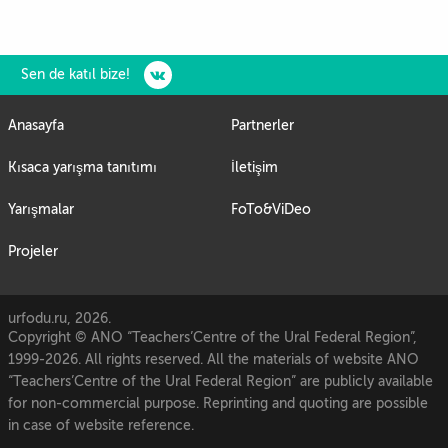
Sen de katıl bize!
Anasayfa
Partnerler
Kısaca yarışma tanıtımı
İletişim
Yarışmalar
FoTo&ViDeo
Projeler
urfodu.ru, 2026.
Copyright © ANO “Teachers’Centre of the Ural Federal Region”,
1999-2026. All rights reserved. All the materials of website ANO
“Teachers’Centre of the Ural Federal Region” are publicly available
for non-commercial purpose. Reprinting and quoting are possible
in case of website reference.