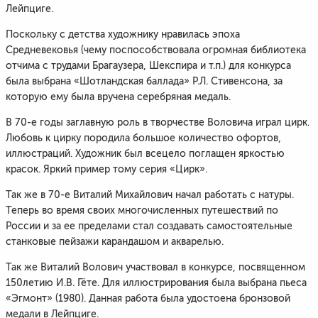
Лейпциге.
Поскольку с детства художнику нравилась эпоха
Средневековья (чему поспособствовала огромная библиотека
отчима с трудами Брагаузера, Шекспира и т.п.) для конкурса
была выбрана «Шотландская баллада» Р.Л. Стивенсона, за
которую ему была вручена серебряная медаль.
В 70-е годы заглавную роль в творчестве Воловича играл цирк.
Любовь к цирку породила большое количество офортов,
иллюстраций. Художник был всецело поглащен яркостью
красок. Яркий пример тому серия «Цирк».
Так же в 70-е Виталий Михайлович начал работать с натуры.
Теперь во время своих многочисленных путешествий по
России и за ее пределами стал создавать самостоятельные
станковые пейзажи карандашом и акварелью.
Так же Виталий Волович участвовал в конкурсе, посвященном
150летию И.В. Гёте. Для иллюстрирования была выбрана пьеса
«Эгмонт» (1980). Данная работа была удостоена бронзовой
медали в Лейпциге.