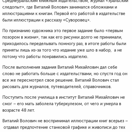
Среднеуральским книжным издательством, журнал «Уральский
следопыт», где Виталий Волович занимался обложками и
иллюстрациями к книгам. Первой его работой в издательстве
были иллюстрации к рассказу «Суворовец».
По признанию художника это первое задание было «первым
позором в жизни», так как его рисунки долго не принимали,
приходилось переделывать помногу раз, в итоге работы были
приняты лишь из-за того что издание уже шло в набор, а не
потому что работы понравились издателю.
После выполнения задания Виталий Михайлович дал себе
слово не работать больше с издательствами, но спустя год он
все же пересмотрел свое решение. Виталий Волович стал
рисовать для журналов, путеводителей, справочников.
Поступить после училища в институт Виталий Михайлович не
смог – его мать заболела туберкулезом, от чего и умерла в
возрасте 48 лет.
Виталий Волович не воспринимал иллюстрации книг всерьез –
отдавал предпочтение станковой графике и живописи до тех