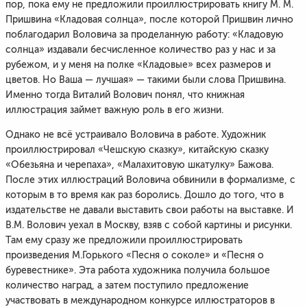
пор, пока ему не предложили проиллюстрировать книгу М. М.
Пришвина «Кладовая солнца», после которой Пришвин лично
поблагодарил Воловича за проделанную работу: «Кладовую
солнца» издавали бесчисленное количество раз у нас и за
рубежом, и у меня на полке «Кладовые» всех размеров и
цветов. Но Ваша — лучшая» — такими были слова Пришвина.
Именно тогда Виталий Волович понял, что книжная
иллюстрация займет важную роль в его жизни.
Однако не всё устраивало Воловича в работе. Художник
проиллюстрировал «Чешскую сказку», китайскую сказку
«Обезьяна и черепаха», «Малахитовую шкатулку» Бажова.
После этих иллюстраций Воловича обвинили в формализме, с
которым в то время как раз боролись. Дошло до того, что в
издательстве не давали выставить свои работы на выставке. И
В.М. Волович уехал в Москву, взяв с собой картины и рисунки.
Там ему сразу же предложили проиллюстрировать
произведения М.Горького «Песня о соколе» и «Песня о
буревестнике». Эта работа художника получила большое
количество наград, а затем поступило предложение
участвовать в международном конкурсе иллюстраторов в