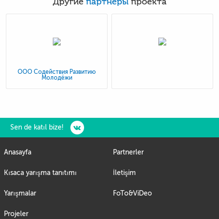
Другие
партнеры
проекта
ООО Содействия Развитию
Молодёжи
Sen de katıl bize!
Anasayfa
Partnerler
Kısaca yarışma tanıtımı
İletişim
Yarışmalar
FoTo&ViDeo
Projeler