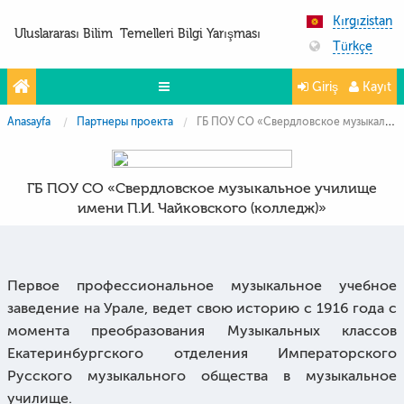
Kırgızistan
Uluslararası Bilim Temelleri Bilgi Yarışması
Türkçe
Giriş
Kayıt
Anasayfa
Партнеры проекта
ГБ ПОУ СО «Свердловское музыкальное училище имени П.И. Чайковского (колледж)»
Yarışmalar
Projeler
ГБ ПОУ СО «Свердловское музыкальное училище
Partnerler
имени П.И. Чайковского (колледж)»
İletişim
FoTo&ViDeo
Первое профессиональное музыкальное учебное
заведение на Урале, ведет свою историю с 1916 года с
момента преобразования Музыкальных классов
Екатеринбургского отделения Императорского
Русского музыкального общества в музыкальное
училище.