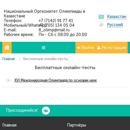
Национальный Оргкомитет Олимпиады в
Казахстане
Казахстан
Телефон:
+7 (7142) 91 77 41
Русский
Мобильный/WhatsApp:
+7 (705) 134 05 04
E-mail:
8_olimp@mail.ru
Рабочее время:
Пн - Сб с 08.00 до 20.00
Войти
Регистрация
Главная
Бесплатные онлайн-тесты
Олимпиады
Бесплатные онлайн-тесты
Проекты
XVI Международная Олимпиада по основам наук
Партнёры
Контакты
Фото и видео
Присоединяйся!
Главная
Партнёры