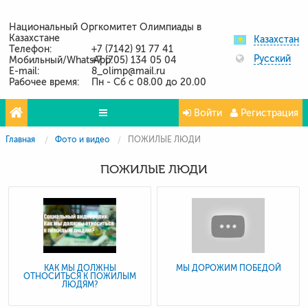
Национальный Оргкомитет Олимпиады в
Казахстане
Казахстан
Телефон:
+7 (7142) 91 77 41
Русский
Мобильный/WhatsApp:
+7 (705) 134 05 04
E-mail:
8_olimp@mail.ru
Рабочее время:
Пн - Сб с 08.00 до 20.00
Войти
Регистрация
Главная
Фото и видео
ПОЖИЛЫЕ ЛЮДИ
Олимпиады
ПОЖИЛЫЕ ЛЮДИ
Проекты
Партнёры
Контакты
Фото и видео
КАК МЫ ДОЛЖНЫ
МЫ ДОРОЖИМ ПОБЕДОЙ
ОТНОСИТЬСЯ К ПОЖИЛЫМ
ЛЮДЯМ?