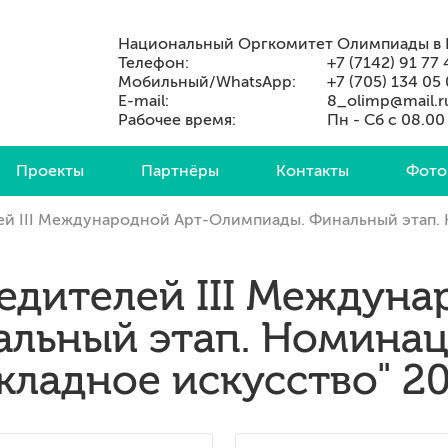
Национальный Оргкомитет Олимпиады в 
Телефон:
+7 (7142) 91 77 
Мобильный/WhatsApp:
+7 (705) 134 05
E-mail:
8_olimp@mail.r
Рабочее время:
Пн - Сб с 08.00
Проекты
Партнёры
Контакты
Фото
 III Международной Арт-Олимпиады. Финальный этап. Номинац
едителей III Междуна
льный этап. Номинац
кладное искусство" 201