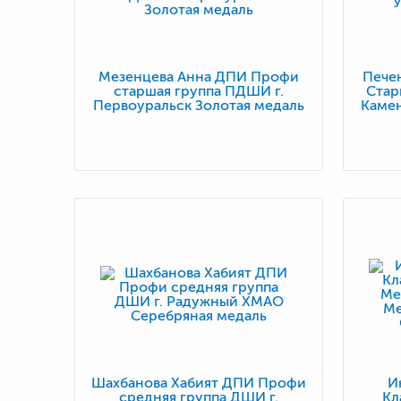
Мезенцева Анна ДПИ Профи
Пече
старшая группа ПДШИ г.
Стар
Первоуральск Золотая медаль
Камен
Шахбанова Хабият ДПИ Профи
И
средняя группа ДШИ г.
Кл