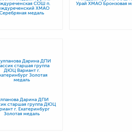
ждуреченская СОШ п.
Урай ХМАО Бронзовая м
ждуреченский ХМАО
Серебряная медаль
улпанова Дарина ДПИ
сик старшая группа ДЮЦ
риант г. Екатеринбург
Золотая медаль