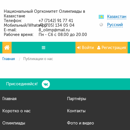
Национальный Оргкомитет Олимпиады в
Казахстане
Казахстан
Телефон:
+7 (7142) 91 77 41
Русский
Мобильный/WhatsApp:
+7 (705) 134 05 04
E-mail:
8_olimp@mail.ru
Рабочее время:
Пн - Сб с 08.00 до 20.00
Войти
Регистрация
Главная
Публикации о нас
Олимпиады
Проекты
Партнёры
Присоединяйся!
Контакты
Главная
Партнёры
Фото и видео
Коротко о нас
Контакты
Олимпиады
Фото и видео