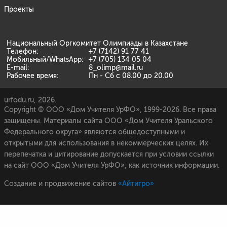
Проекты
Национальный Оргкомитет Олимпиады в Казахстане
Телефон:
+7 (7142) 91 77 41
Мобильный/WhatsApp:
+7 (705) 134 05 04
E-mail:
8_olimp@mail.ru
Рабочее время:
Пн - Сб с 08.00 до 20.00
urfodu.ru, 2026.
Copyright © ООО «Дом Учителя УрФО», 1999-2026. Все права
защищены. Материалы сайта ООО «Дом Учителя Уральского
Федерального округа» являются общедоступными и
открытыми для использования в некоммерческих целях. Их
перепечатка и цитирование допускается при условии ссылки
на сайт ООО «Дом Учителя УрФО», как источник информации.
Создание и продвижение сайтов
«Айтигро»