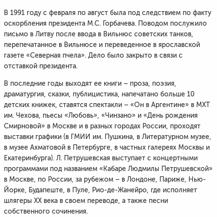
В 1991 году с февраля по август была под следствием по факту
оскорбления президента М.С. Горбачева. Поводом послужило
письмо в Литву после ввода в Вильнюс советских танков,
перепечатанное в Вильнюсе и переведенное в ярославской
газете «Северная пчела». Дело было закрыто в связи с
отставкой президента.
В последние годы выходят ее книги – проза, поэзия,
драматургия, сказки, публицистика, напечатано больше 10
детских книжек, ставятся спектакли – «Он в Аргентине» в МХТ
им. Чехова, пьесы «Любовь», «Чинзано» и «День рождения
Смирновой» в Москве и в разных городах России, проходят
выставки графики (в ГМИИ им. Пушкина, в Литературном музее,
в музее Ахматовой в Петербурге, в частных галереях Москвы и
Екатеринбурга). Л. Петрушевская выступает с концертными
программами под названием «Кабаре Людмилы Петрушевской»
в Москве, по России, за рубежом – в Лондоне, Париже, Нью-
Йорке, Будапеште, в Пуле, Рио-де-Жанейро, где исполняет
шлягеры ХХ века в своем переводе, а также песни
собственного сочинения.