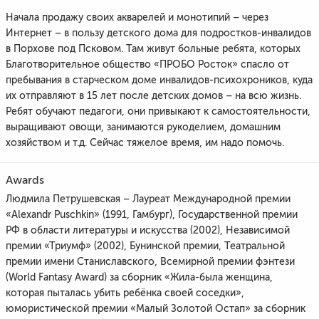
Начала продажу своих акварелей и монотипий – через
Интернет – в пользу детского дома для подростков-инвалидов
в Порхове под Псковом. Там живут больные ребята, которых
Благотворительное общество «ПРОБО Росток» спасло от
пребывания в старческом доме инвалидов-психохроников, куда
их отправляют в 15 лет после детских домов – на всю жизнь.
Ребят обучают педагоги, они привыкают к самостоятельности,
выращивают овощи, занимаются рукоделием, домашним
хозяйством и т.д. Сейчас тяжелое время, им надо помочь.
Awards
Людмила Петрушевская – Лауреат Международной премии
«Alexandr Puschkin» (1991, Гамбург), Государственной премии
РФ в области литературы и искусства (2002), Независимой
премии «Триумф» (2002), Бунинской премии, Театральной
премии имени Станиславского, Всемирной премии фэнтези
(World Fantasy Award) за сборник «Жила-была женщина,
которая пыталась убить ребёнка своей соседки»,
юмористической премии «Малый Золотой Остап» за сборник