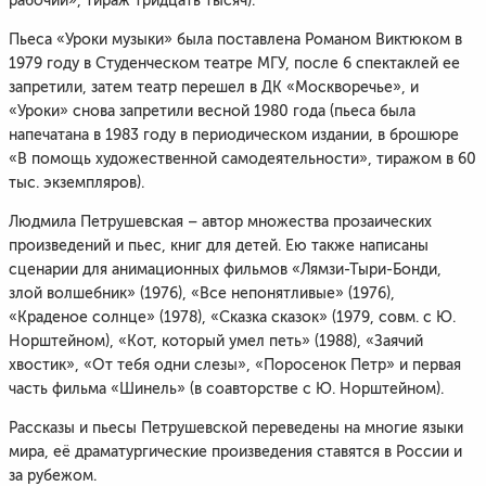
рабочий», тираж тридцать тысяч).
Пьеса «Уроки музыки» была поставлена Романом Виктюком в
1979 году в Студенческом театре МГУ, после 6 спектаклей ее
запретили, затем театр перешел в ДК «Москворечье», и
«Уроки» снова запретили весной 1980 года (пьеса была
напечатана в 1983 году в периодическом издании, в брошюре
«В помощь художественной самодеятельности», тиражом в 60
тыс. экземпляров).
Людмила Петрушевская – автор множества прозаических
произведений и пьес, книг для детей. Ею также написаны
сценарии для анимационных фильмов «Лямзи-Тыри-Бонди,
злой волшебник» (1976), «Все непонятливые» (1976),
«Краденое солнце» (1978), «Сказка сказок» (1979, совм. с Ю.
Норштейном), «Кот, который умел петь» (1988), «Заячий
хвостик», «От тебя одни слезы», «Поросенок Петр» и первая
часть фильма «Шинель» (в соавторстве с Ю. Норштейном).
Рассказы и пьесы Петрушевской переведены на многие языки
мира, её драматургические произведения ставятся в России и
за рубежом.