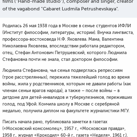
films ("Hand-made studio"), composer and singer, creator
of the vagabond "Cabaret Ludmila Petrushevskaya".
Родилась 26 мая 1938 года в Москве в семье студентов ИФЛИ
(Институт философии, литературы, истории). Внучка лингвиста,
профессора-востоковеда Н.Ф. Яковлева. Мама, Валентина
Николаевна Яковлева, впоследствии работала редактором,
отец, Стефан Антонович Петрушевский, которого Людмила
Стефановна почти не знала, стал доктором философии.
Людмила Стефановна, чья семья подверглась репрессиям
(трое расстрелянных), пережила тяжелейший голод во время
войны, жила у родственников, которым не давали работы (как
членам семьи врагов народа), а также – после войны – в
детдоме для детей-инвалидов и туберкулезников, переживших
голод, под Уфой. Кончила школу в Москве с серебряной
медалью, получила диплом на факультете журналистики МГУ.
Писать начала рано, публиковала заметки в газетах
(«Московский комсомолец», 1957 г., «Московская правда»,
1958 г., журнал «Крокодил» 60-й г., газета «Неделя», 1961 г.),