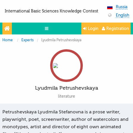
Russia
International Basic Sciences Knowledge Contest
English
Login
Registration
Home
Experts
Lyudmila Petrushevskaya
Olympiads
Projects
Partners
Contacts
Lyudmila Petrushevskaya
Photo & Video
literature
Media About Us
Petrushevskaya Lyudmila Stefanovna is a prose writer,
Questions and answers
playwright, poet, screenwriter, author of watercolors and
monotypes, artist and director of eight own animated