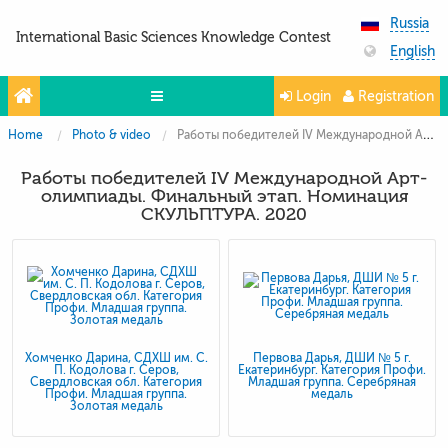
Russia
International Basic Sciences Knowledge Contest
English
Login
Registration
Home
Photo & video
Работы победителей IV Международной Арт-олимпиады. Финальный этап. Номинация СКУЛЬПТУРА. 2020
Olympiads
Работы победителей IV Международной Арт-
Projects
олимпиады. Финальный этап. Номинация
СКУЛЬПТУРА. 2020
Partners
Contacts
Photo & Video
Media About Us
Хомченко Дарина, СДХШ им. С.
Первова Дарья, ДШИ № 5 г.
П. Кодолова г. Серов,
Екатеринбург. Категория Профи.
Questions and answers
Свердловская обл. Категория
Младшая группа. Серебряная
Профи. Младшая группа.
медаль
Золотая медаль