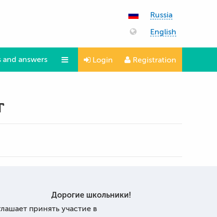
Russia
English
 and answers
Login
Registration
Questions and answers
т
Дорогие школьники!
ашает принять участие в