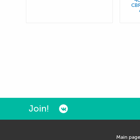
Ч
СВ
Join!
Main pag