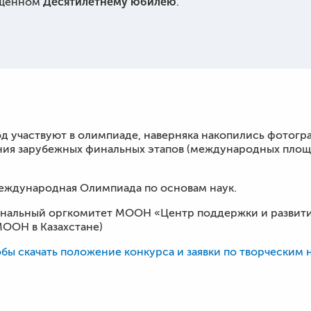
Десятилетнему юбилею
вящённом
.
д участвуют в олимпиаде, наверняка накопились фотогр
ния зарубежных финальных этапов (международных площад
ждународная Олимпиада по основам наук.
нальный оргкомитет МООН «Центр поддержки и развит
ООН в Казахстане)
обы скачать положение конкурса и заявки по творческим