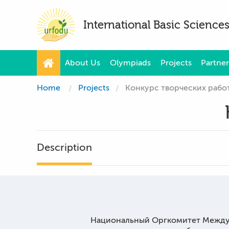
International Basic Scienc
About Us
Olympiads
Projects
Partner
Home
Projects
Конкурс творческих рабо
Description
Национальный Оргкомитет Междун