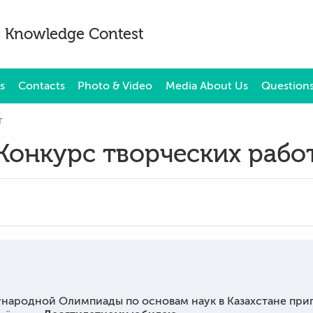
es Knowledge Contest
s
Contacts
Photo & Video
Media About Us
Questions
т
Конкурс творческих рабо
ародной Олимпиады по основам наук в Казахстане пригл