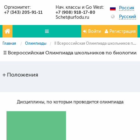
Оргкомитет:
Нач. классы и Go West:
Россия
+7 (343) 205-91-11
+7 (908) 918-17-80
Русский
5chet@urfodu.ru
Войти
Регистрация
Главная
Олимпиады
II Всероссийская Олимпиада школьников по биологии
Олимпиады
II Всероссийская Олимпиада школьников по биологии
Проекты
Партнёры
Положения
Контакты
Фото и видео
Дисциплины, по которым проводится олимпиада
Публикации о нас
Вопросы и ответы