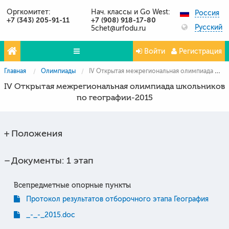
Оргкомитет:
Нач. классы и Go West:
Россия
+7 (343) 205-91-11
+7 (908) 918-17-80
Русский
5chet@urfodu.ru
Войти
Регистрация
Главная
Олимпиады
IV Открытая межрегиональная олимпиада школьников по географии-2015
Олимпиады
IV Открытая межрегиональная олимпиада школьников
Проекты
по географии-2015
Партнёры
Положения
Контакты
Фото и видео
Документы: 1 этап
Публикации о нас
Всепредметные опорные пункты
Вопросы и ответы
Протокол результатов отборочного этапа География
_-_-_2015.doc