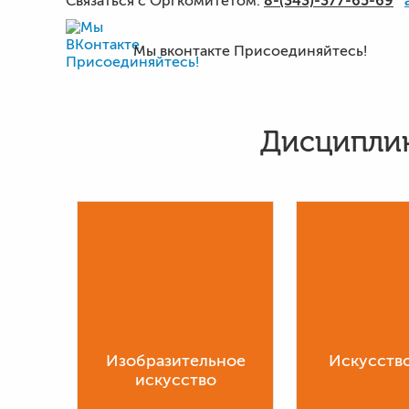
8-(343)-377-65-69
Связаться с Оргкомитетом:
Мы вконтакте Присоединяйтесь!
Дисциплин
Изобразительное
Искусство
искусство