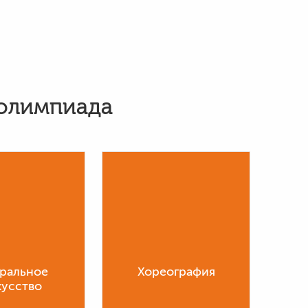
 олимпиада
тральное
Хореография
кусство