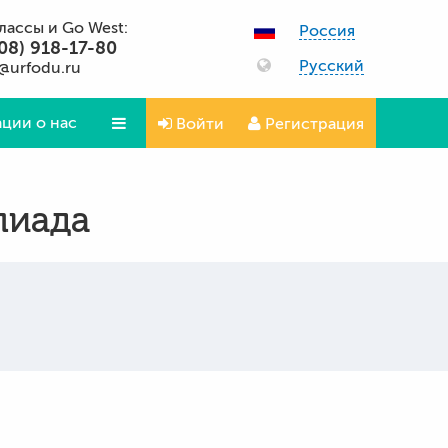
классы и Go West:
Россия
08) 918-17-80
Русский
@urfodu.ru
ции о нас
Войти
Регистрация
Вопросы и ответы
пиада