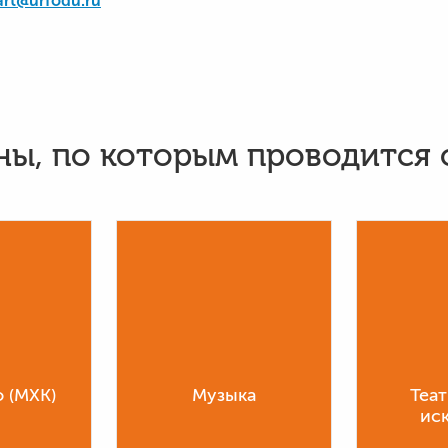
art@urfodu.ru
ы, по которым проводится
 (МХК)
Музыка
Теа
ис