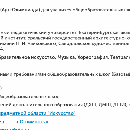
(Арт-Олимпиада)
»
для учащихся общеобразовательных ш
»
ный педагогический университет, Екатеринбургская ака
й институт, Уральский государственный архитектурно-х
имени П. И. Чайковского, Свердловское художественное
4.
разительное искусство, Музыка, Хореография, Театрал
мными требованиями общеобразовательных школ (Базовый
)
общеобразовательных школ;
ений дополнительного образования (ДХШ, ДМШ, ДШИ), ст
предметной области "Искусство"
 ♦
♦
Стоимость ♦