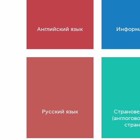
Английский язык
Информ
Русский язык
Странове
(англогов
стран