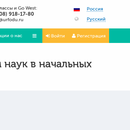
классы и Go West:
Россия
08) 918-17-80
Русский
@urfodu.ru
ции о нас
Войти
Регистрация
Вопросы и ответы
 наук в начальных