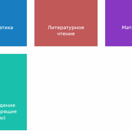
атика
Литературное
Мат
чтение
дение
орящие
ы)