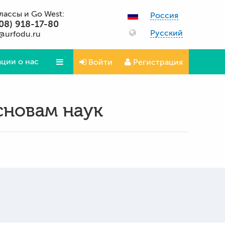
классы и Go West:
Россия
08) 918-17-80
Русский
@urfodu.ru
ции о нас
Войти
Регистрация
Вопросы и ответы
сновам наук