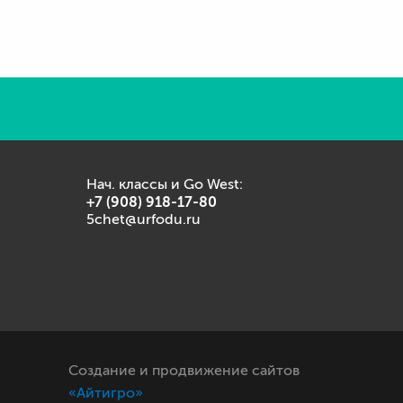
Нач. классы и Go West:
+7 (908) 918-17-80
5chet@urfodu.ru
Создание и продвижение сайтов
«Айтигро»