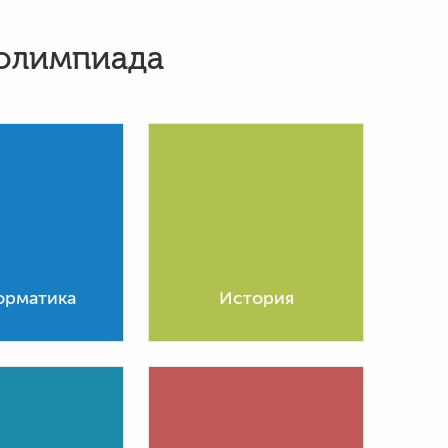
 олимпиада
рматика
История