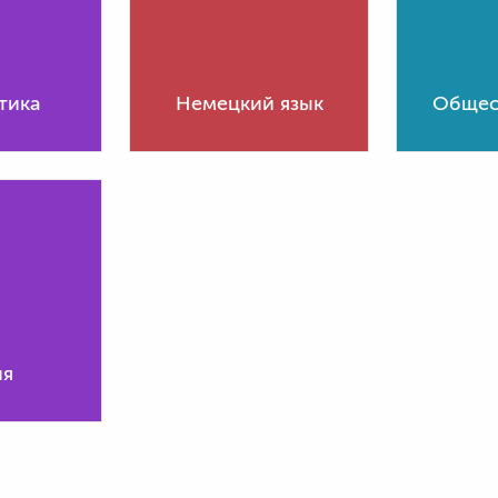
тика
Немецкий язык
Общес
ия