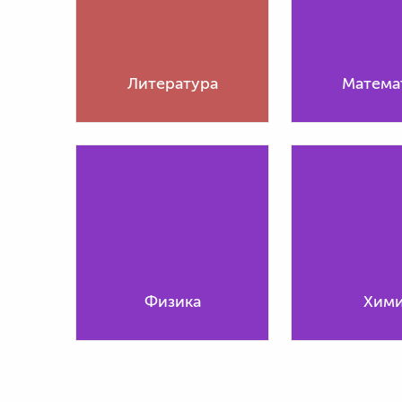
Литература
Матема
Физика
Хим