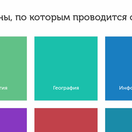
ы, по которым проводится
гия
География
Инфо