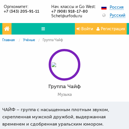
Оргкомитет:
Нач. классы и Go West:
Россия
+7 (343) 205-91-11
+7 (908) 918-17-80
Русский
5chet@urfodu.ru
Войти
Регистрация
Главная
Учёные
Группа Чайф
Олимпиады
Проекты
Партнёры
Контакты
Группа Чайф
Фото и видео
Музыка
Публикации о нас
ЧАЙФ – группа с насыщенным плотным звуком,
Вопросы и ответы
скрепленная мужской дружбой, выдержанная
временем и сдобренная уральским юмором.