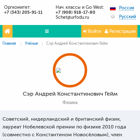
Оргкомитет:
Нач. классы и Go West:
Россия
+7 (343) 205-91-11
+7 (908) 918-17-80
Русский
5chet@urfodu.ru
Войти
Регистрация
Главная
Учёные
Сэр Андрей Константинович Гейм
Олимпиады
Проекты
Партнёры
Контакты
Сэр Андрей Константинович Гейм
Фото и видео
Физика
Публикации о нас
Советский, нидерландский и британский физик,
Вопросы и ответы
лауреат Нобелевской премии по физике 2010 года
(совместно с Константином Новосёловым), член