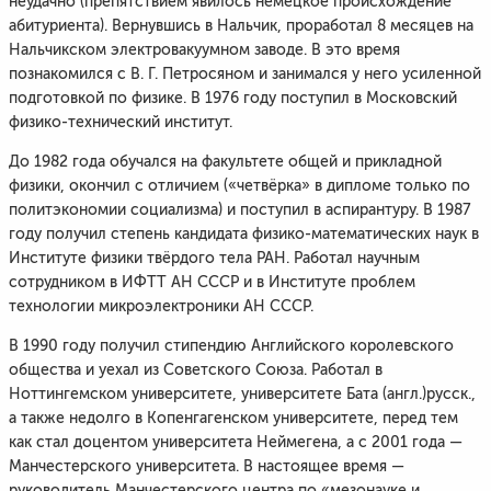
неудачно (препятствием явилось немецкое происхождение
абитуриента). Вернувшись в Нальчик, проработал 8 месяцев на
Нальчикском электровакуумном заводе. В это время
познакомился с В. Г. Петросяном и занимался у него усиленной
подготовкой по физике. В 1976 году поступил в Московский
физико-технический институт.
До 1982 года обучался на факультете общей и прикладной
физики, окончил с отличием («четвёрка» в дипломе только по
политэкономии социализма) и поступил в аспирантуру. В 1987
году получил степень кандидата физико-математических наук в
Институте физики твёрдого тела РАН. Работал научным
сотрудником в ИФТТ АН СССР и в Институте проблем
технологии микроэлектроники АН СССР.
В 1990 году получил стипендию Английского королевского
общества и уехал из Советского Союза. Работал в
Ноттингемском университете, университете Бата (англ.)русск.,
а также недолго в Копенгагенском университете, перед тем
как стал доцентом университета Неймегена, а с 2001 года —
Манчестерского университета. В настоящее время —
руководитель Манчестерского центра по «мезонауке и