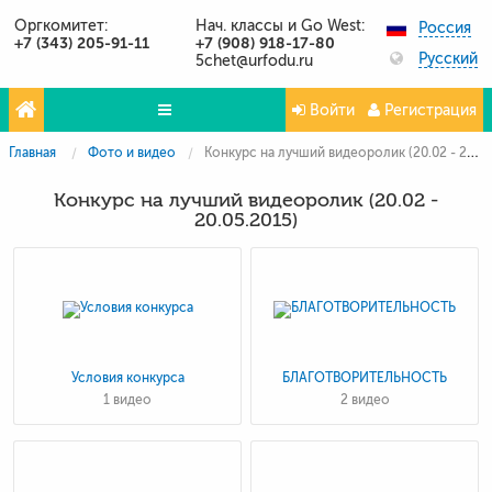
Оргкомитет:
Нач. классы и Go West:
Россия
+7 (343) 205-91-11
+7 (908) 918-17-80
Русский
5chet@urfodu.ru
Войти
Регистрация
Главная
Фото и видео
Конкурс на лучший видеоролик (20.02 - 20.05.2015)
Олимпиады
Конкурс на лучший видеоролик (20.02 -
Проекты
20.05.2015)
Партнёры
Контакты
Фото и видео
Публикации о нас
Условия конкурса
БЛАГОТВОРИТЕЛЬНОСТЬ
1 видео
2 видео
Вопросы и ответы