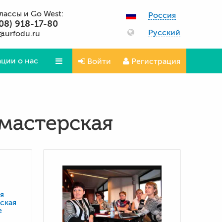
классы и Go West:
Россия
08) 918-17-80
Русский
@urfodu.ru
ции о нас
Войти
Регистрация
Вопросы и ответы
мастерская