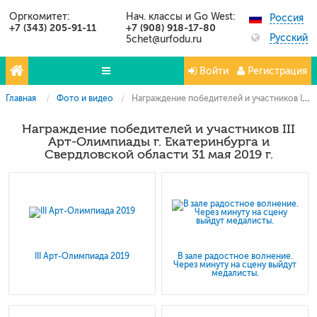
Оргкомитет:
Нач. классы и Go West:
Россия
+7 (343) 205-91-11
+7 (908) 918-17-80
Русский
5chet@urfodu.ru
Войти
Регистрация
Главная
Фото и видео
Награждение победителей и участников III Арт-Олимпиады г. Екатеринбурга и Свердловской области 31 мая 2019 г.
Олимпиады
Награждение победителей и участников III
Проекты
Арт-Олимпиады г. Екатеринбурга и
Свердловской области 31 мая 2019 г.
Партнёры
Контакты
Фото и видео
Публикации о нас
III Арт-Олимпиада 2019
В зале радостное волнение.
Через минуту на сцену выйдут
Вопросы и ответы
медалисты.