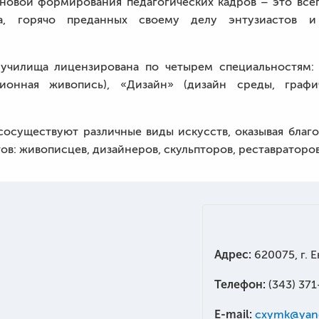
новой формирования педагогических кадров – это всег
ща, горячо преданных своему делу энтузиастов и
 училища лицензирована по четырем специальностям:
ционная живопись), «Дизайн» (дизайн среды, графич
осуществуют различные виды искусств, оказывая благо
в: живописцев, дизайнеров, скульпторов, реставраторов
Адрес:
620075, г. 
Телефон:
(343) 371
E-mail:
cxymk@yan