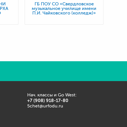
НИ
ГБ ПОУ СО «Свердловское
РХА
музыкальное училище имени
О
П.И. Чайковского (колледж)»
Нач. классы и Go West:
+7 (908) 918-17-80
5chet@urfodu.ru