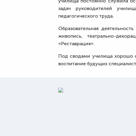
училища постоянно служила ос
задач руководителей учили
педагогического труда.
Образовательная деятельность
живопись, театрально-декора
«Реставрация».
Под сводами училища хорошо с
воспитание будущих специалисто