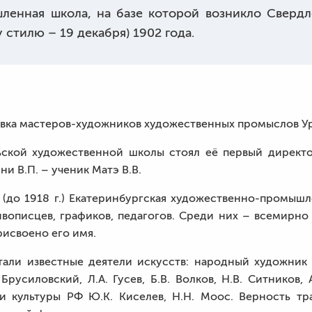
ленная школа, на базе которой возникло Свердл
 стилю – 19 декабря) 1902 года.
овка мастеров-художников художественных промыслов Ур
ской художественной школы стоял её первый директо
и В.П. – ученик Матэ В.В.
 (до 1918 г.) Екатеринбургская художественно-промыш
ивописцев, графиков, педагогов. Среди них – всемирно
рисвоено его имя.
тали известные деятели искусств: народный художник
русиловский, Л.А. Гусев, Б.В. Волков, Н.В. Ситников, А.
и культуры РФ Ю.К. Киселев, Н.Н. Моос. Верность т