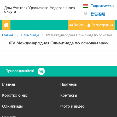
Таджикистан
Дом Учителя Уральского федерального
округа
Русский
Войти
Регистрация
Главная
Олимпиады
XIV Международная Олимпиада по основам наук
Олимпиады
XIV Международная Олимпиада по основам наук
Проекты
Партнёры
Контакты
Присоединяйся!
Фото и видео
Главная
Партнёры
Коротко о нас
Контакты
Олимпиады
Фото и видео