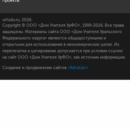
Проекты
urfodu.ru, 2026.
Copyright © ООО «Дом Учителя УрФО», 1999-2026. Все права
защищены. Материалы сайта ООО «Дом Учителя Уральского
Федерального округа» являются общедоступными и
открытыми для использования в некоммерческих целях. Их
перепечатка и цитирование допускается при условии ссылки
на сайт ООО «Дом Учителя УрФО», как источник информации.
Создание и продвижение сайтов
«Айтигро»