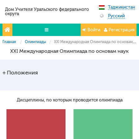
Таджикистан
Дом Учителя Уральского федерального
округа
Русский
Войти
Регистрация
Главная
Олимпиады
XXI Международная Олимпиада по основам наук
Олимпиады
XXI Международная Олимпиада по основам наук
Проекты
Партнёры
Положения
Контакты
Фото и видео
Дисциплины, по которым проводится олимпиада