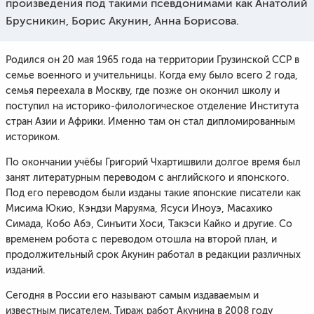
произведения под такими псевдонимами как Анатолий
Брусникин, Борис Акунин, Анна Борисова.
Родился он 20 мая 1965 года на территории Грузинской ССР в
семье военного и учительницы. Когда ему было всего 2 года,
семья переехала в Москву, где позже он окончил школу и
поступил на историко-филологическое отделение Института
стран Азии и Африки. Именно там он стал дипломированным
историком.
По окончании учёбы Григорий Чхартишвили долгое время был
занят литературным переводом с английского и японского.
Под его переводом были изданы такие японские писатели как
Мисима Юкио, Кэндзи Маруяма, Ясуси Иноуэ, Масахико
Симада, Кобо Абэ, Синъити Хоси, Такэси Кайко и другие. Со
временем робота с переводом отошла на второй план, и
продолжительный срок Акунин работал в редакции различных
изданий.
Сегодня в России его называют самым издаваемым и
известным писателем. Тираж работ Акунина в 2008 году