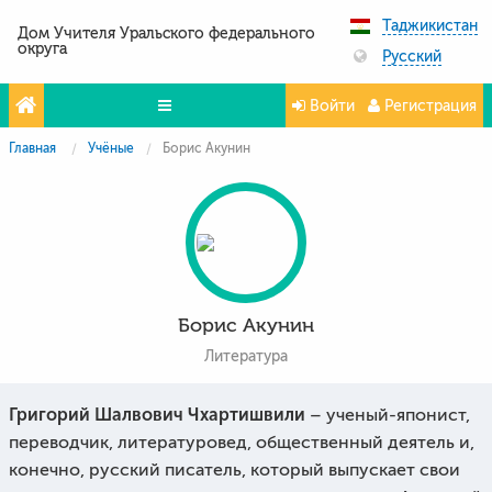
Таджикистан
Дом Учителя Уральского федерального
округа
Русский
Войти
Регистрация
Главная
Учёные
Борис Акунин
Олимпиады
Проекты
Партнёры
Контакты
Борис Акунин
Фото и видео
Литература
Григорий Шалвович Чхартишвили
– ученый-японист,
переводчик, литературовед, общественный деятель и,
конечно, русский писатель, который выпускает свои