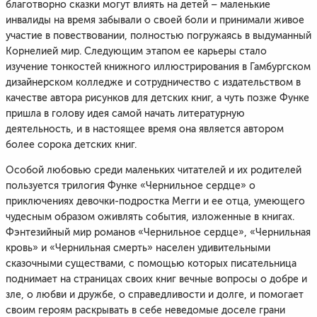
благотворно сказки могут влиять на детей – маленькие
инвалиды на время забывали о своей боли и принимали живое
участие в повествовании, полностью погружаясь в выдуманный
Корнелией мир. Следующим этапом ее карьеры стало
изучение тонкостей книжного иллюстрирования в Гамбургском
дизайнерском колледже и сотрудничество с издательством в
качестве автора рисунков для детских книг, а чуть позже Функе
пришла в голову идея самой начать литературную
деятельность, и в настоящее время она является автором
более сорока детских книг.
Особой любовью среди маленьких читателей и их родителей
пользуется трилогия Функе «Чернильное сердце» о
приключениях девочки-подростка Мегги и ее отца, умеющего
чудесным образом оживлять события, изложенные в книгах.
Фэнтезийный мир романов «Чернильное сердце», «Чернильная
кровь» и «Чернильная смерть» населен удивительными
сказочными существами, с помощью которых писательница
поднимает на страницах своих книг вечные вопросы о добре и
зле, о любви и дружбе, о справедливости и долге, и помогает
своим героям раскрывать в себе неведомые доселе грани