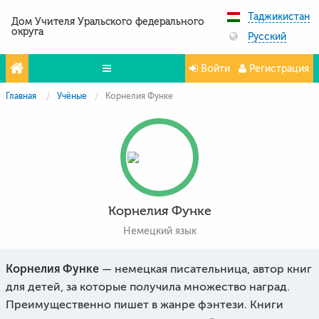
Таджикистан
Дом Учителя Уральского федерального
округа
Русский
Войти
Регистрация
Главная
Учёные
Корнелия Функе
Олимпиады
Проекты
Партнёры
Контакты
Корнелия Функе
Фото и видео
Немецкий язык
Корнелия Функе
— немецкая писательница, автор книг
для детей, за которые получила множество наград.
Преимущественно пишет в жанре фэнтези. Книги