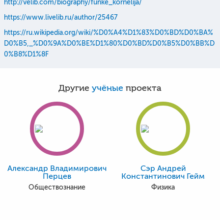
http://velib.com/biography/funke_kornelija/
https://www.livelib.ru/author/25467
https://ru.wikipedia.org/wiki/%D0%A4%D1%83%D0%BD%D0%BA%
D0%B5,_%D0%9A%D0%BE%D1%80%D0%BD%D0%B5%D0%BB%D
0%B8%D1%8F
Другие
учёные
проекта
Александр Владимирович
Сэр Андрей
Перцев
Константинович Гейм
Обществознание
Физика