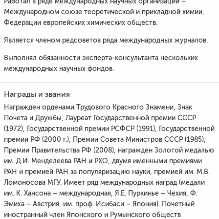
Работал в ряде международных научных организаций –
Международном союзе теоретической и прикладной химии,
Федерации европейских химических обществ.
Является членом редсоветов ряда международных журналов.
Выполнял обязанности эксперта-консультанта нескольких
международных научных фондов.
Награды и звания
Награжден орденами Трудового Красного Знамени, Знак
Почета и Дружбы, Лауреат Государственной премии СССР
(1972), Государственной премии РСФСР (1991), Государственной
премии РФ (2000 г.), Премии Совета Министров СССР (1985),
Премии Правительства РФ (2008), награжден Золотой медалью
им. Д.И. Менделеева РАН и РХО, двумя именными премиями
РАН и премией РАН за популяризацию науки, премией им. М.В.
Ломоносова МГУ. Имеет ряд международных наград (медали
им. К. Хансона – международная, Я.Е. Пуркинье – Чехия, Ф.
Эмиха – Австрия, им. проф. Исибаси – Япония). Почетный
иностранный член Японского и Румынского обществ