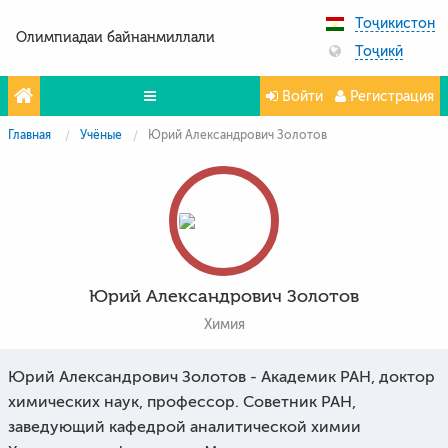
Тоҷикистон
Олимпиадаи байнанмиллали
Тоҷикӣ
Войти
Регистрация
Главная
Учёные
Юрий Александрович Золотов
Олимпиада
Projeler
Partners
Контакты
Юрий Александрович Золотов
Фото и видео
Химия
Юрий Александрович Золотов - Академик РАН, доктор
химических наук, профессор. Советник РАН,
заведующий кафедрой аналитической химии