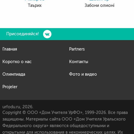
Таърих
Забони олмонї
Присоединяйся!
Главная
Partners
Коротко о нас
Контакты
Олимпиада
Фото и видео
Projeler
urfodu.ru, 2026.
Copyright © ООО «Дом Учителя УрФО», 1999-2026. Все права
защищены. Материалы сайта ООО «Дом Учителя Уральского
Федерального округа» являются общедоступными и
открытыми для использования в некоммерческих целях. Их