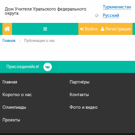
Туркменистан
Дом Учителя Уральского федерального
округа
Русский
Войти
Регистрация
Главная
Публикации о нас
Олимпиады
Проекты
Партнёры
Присоединяйся!
Контакты
Главная
Партнёры
Фото и видео
Коротко о нас
Контакты
Олимпиады
Фото и видео
Проекты