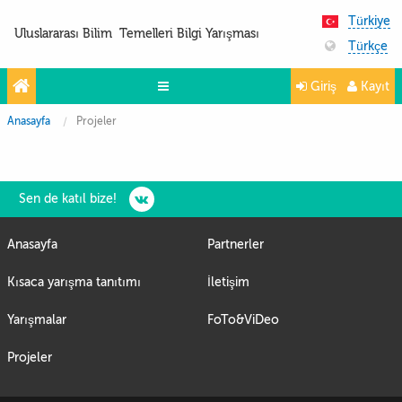
Türkiye
Uluslararası Bilim Temelleri Bilgi Yarışması
Türkçe
Giriş
Kayıt
Anasayfa
Projeler
Yarışmalar
Projeler
Partnerler
Sen de katıl bize!
İletişim
Anasayfa
Partnerler
FoTo&ViDeo
Kısaca yarışma tanıtımı
İletişim
Yarışmalar
FoTo&ViDeo
Projeler