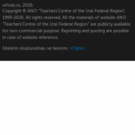
urfodu.ru, 2026.
Copyright © ANO “Teachers’Centre of the Ural Federal Region”,
1999-2026. All rights reserved. All the materials of website ANO
“Teachers’Centre of the Ural Federal Region” are publicly available
for non-commercial purpose. Reprinting and quoting are possible
in case of website reference.
Sitelerin oluşturulması ve tanıtımı:
«İTgro»