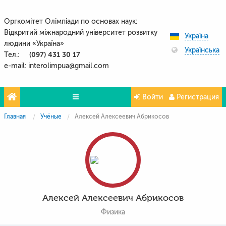
Оргкомітет Олімпіади по основах наук:
Відкритий міжнародний університет розвитку
Україна
людини «Україна»
Українська
(097) 431 30 17
Тел.:
e-mail: interolimpua@gmail.com
Войти
Регистрация
Главная
Учёные
Алексей Алексеевич Абрикосов
Проекти
Партнери
Контакти
Фото и видео
Алексей Алексеевич Абрикосов
Физика