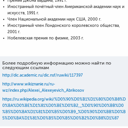
Премия Джона Бардина, 1991 г.
Иностранный почётный член Американской академии наук и
искусств, 1991 г.
Член Национальной академии наук США, 2000 г.
Иностранный член Лондонского королевского общества,
2001 г.
Нобелевская премия по физике, 2003 г.
Более подробную информацию можно найти по
следующим ссылкам
http://dic.academic.ru/dic.nsf/ruwiki/117397
http://www.wikiznanie.ru/ru-
wz/index.php/Alexei_Alexeyevich_Abrikosov
https://ru.wikipedia.org/wiki/%D0%90%D0%B1%D1%80%D0%B8%D
0%BA%D0%BE%D1%81%D0%BE%D0%B2,_%D0%90%D0%BB%D0
%B5%D0%BA%D1%81%D0%B5%D0%B9_%D0%90%D0%BB%D0%B
5%D0%BA%D1%81%D0%B5%D0%B5%D0%B2%D0%B8%D1%87