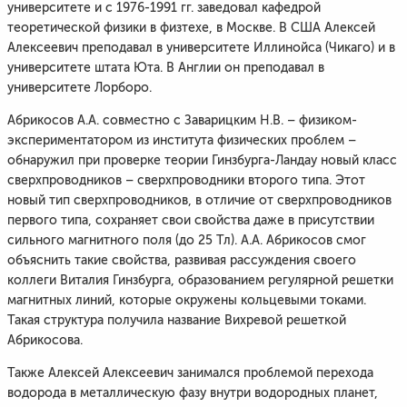
университете и с 1976-1991 гг. заведовал кафедрой
теоретической физики в физтехе, в Москве. В США Алексей
Алексеевич преподавал в университете Иллинойса (Чикаго) и в
университете штата Юта. В Англии он преподавал в
университете Лорборо.
Абрикосов А.А. совместно с Заварицким Н.В. – физиком-
экспериментатором из института физических проблем –
обнаружил при проверке теории Гинзбурга-Ландау новый класс
сверхпроводников – сверхпроводники второго типа. Этот
новый тип сверхпроводников, в отличие от сверхпроводников
первого типа, сохраняет свои свойства даже в присутствии
сильного магнитного поля (до 25 Тл). А.А. Абрикосов смог
объяснить такие свойства, развивая рассуждения своего
коллеги Виталия Гинзбурга, образованием регулярной решетки
магнитных линий, которые окружены кольцевыми токами.
Такая структура получила название Вихревой решеткой
Абрикосова.
Также Алексей Алексеевич занимался проблемой перехода
водорода в металлическую фазу внутри водородных планет,