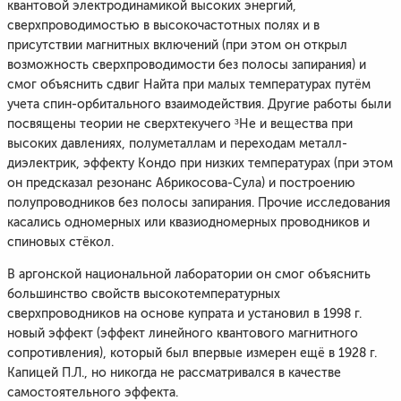
квантовой электродинамикой высоких энергий,
сверхпроводимостью в высокочастотных полях и в
присутствии магнитных включений (при этом он открыл
возможность сверхпроводимости без полосы запирания) и
смог объяснить сдвиг Найта при малых температурах путём
учета спин-орбитального взаимодействия. Другие работы были
посвящены теории не сверхтекучего ³He и вещества при
высоких давлениях, полуметаллам и переходам металл-
диэлектрик, эффекту Кондо при низких температурах (при этом
он предсказал резонанс Абрикосова-Сула) и построению
полупроводников без полосы запирания. Прочие исследования
касались одномерных или квазиодномерных проводников и
спиновых стёкол.
В аргонской национальной лаборатории он смог объяснить
большинство свойств высокотемпературных
сверхпроводников на основе купрата и установил в 1998 г.
новый эффект (эффект линейного квантового магнитного
сопротивления), который был впервые измерен ещё в 1928 г.
Капицей П.Л., но никогда не рассматривался в качестве
самостоятельного эффекта.