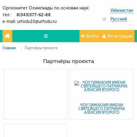
Оргкомитет Олимпиады по основам наук:
Узбекистан
8(343)377-62-88
тел:
Русский
e-mail: urfodu10@urfodu.ru
Войти
Регистрация
Главная
Партнёры проекта
Олимпиады
Партнёры проекта
Проекты
Партнёры
Контакты
Фото и видео
ЧОУ ГИМНАЗИЯ ИМЕНИ
СВЯТЕЙШЕГО ПАТРИАРХА
АЛЕКСИЯ ВТОРОГО