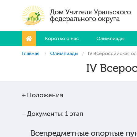
Дом Учителя Уральского
федерального округа
Коротко о нас
Олимпиады
Главная
Олимпиады
IV Всероссийская о
IV Всеро
Положения
Документы: 1 этап
Всепредметные опорные пу