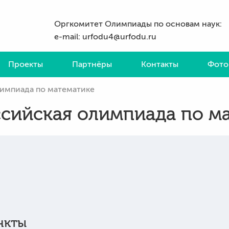
Оргкомитет Олимпиады по основам наук:
e-mail: urfodu4@urfodu.ru
Проекты
Партнёры
Контакты
Фото
лимпиада по математике
ссийская олимпиада по м
нкты