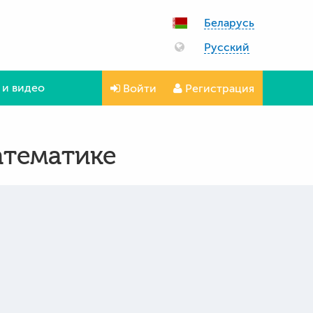
Беларусь
Русский
 и видео
Войти
Регистрация
атематике