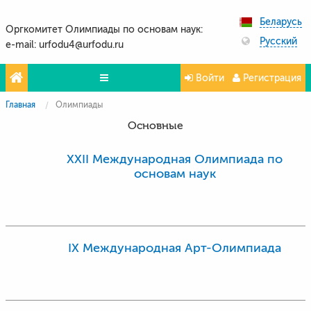
Беларусь
Оргкомитет Олимпиады по основам наук:
Русский
e-mail: urfodu4@urfodu.ru
Войти
Регистрация
Главная
Олимпиады
Олимпиады
Основные
Проекты
XXII Международная Олимпиада по
Партнёры
основам наук
Контакты
Фото и видео
IX Международная Арт-Олимпиада