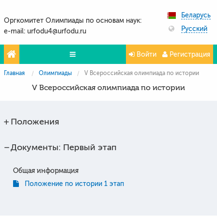
Беларусь
Оргкомитет Олимпиады по основам наук:
Русский
e-mail: urfodu4@urfodu.ru
Войти
Регистрация
Главная
Олимпиады
V Всероссийская олимпиада по истории
Олимпиады
V Всероссийская олимпиада по истории
Проекты
Партнёры
Положения
Контакты
Документы: Первый этап
Фото и видео
Общая информация
Положение по истории 1 этап